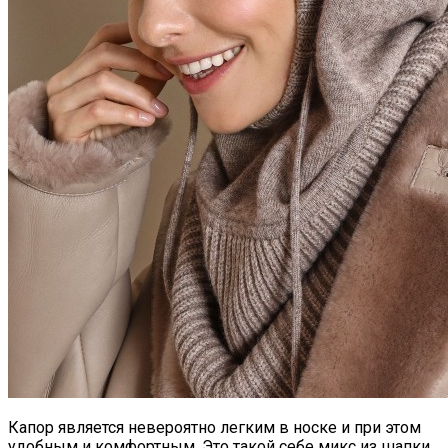
Самая Известная Охота На Ведьм В
Истории: Как Проходил Салемский
Процесс
Лунный Календарь Окрашивания
Волос На Октябрь 2025 Года
Капор является невероятно легким в носке и при этом
удобным и комфортным. Это такой себе микс из шапки