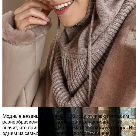
Тайна Происхождения Жизни Скоро
Будет Разгадана
Сергей Марков — О Тайном Цифровом
Суде И Угрозах Искусственного
Интеллекта
Ваша Любовь К Оранжевому: Глоток
Энергии Или Сигнал Уставшей Души
Модные вязаные шапки в 2020 году отличаются своим
разнообразием. Период холодов уже наступил, а это
значит, что пришло время подумать о головном уборе. И
одним из самых популярных и востребованных