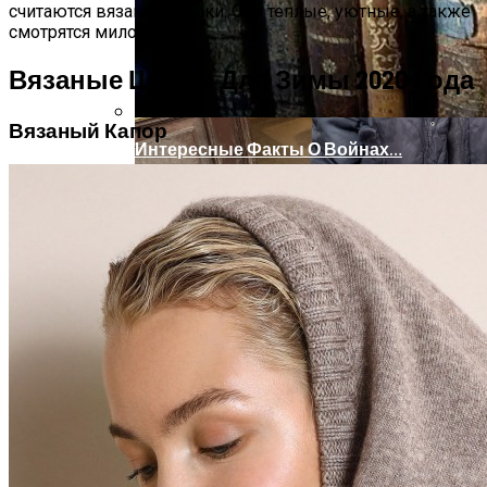
считаются вязаные шапки. Они теплые, уютные, а также
смотрятся мило.
Вязаные Шапки Для Зимы 2020 Года
Вязаный Капор
Интересные Факты О Войнах…
Женская Зимняя Обувь: 5 Стильных
Моделей, За Которыми
Выстраиваются В Очереди