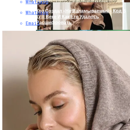
Whatsapp
Кто Создал «не Взламываемый» Код В
Whatsapp
XVIII Веке И Как Его Удалось
Расшифровать
Email
Раскрась Свой Год: Какой Цвет
Принесет Тебе Успех В 2026 Году По
Знаку Зодиака