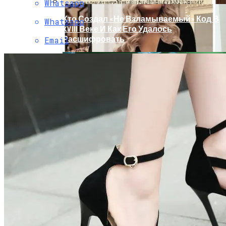
Whatsapp
Кто Создал «не Взламываемый» Код В
Whatsapp
XVIII Веке И Как Его Удалось
Расшифровать
Email
Раскрась Свой Год: Какой Цвет
Принесет Тебе Успех В 2026 Году По
Знаку Зодиака