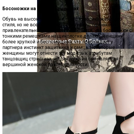
Босоножки на тонких ремешках
Обувь на высоком каблуке — это классика женского
стиля, но не все разновидности туфель одинаково
привлекательны для мужчин. Считается, что босоножки с
тонкими ремешками на щиколотке делают женщину
Интересные Факты О Войнах…
более хрупкой и беспомощной, что пробуждает у
партнера инстинкт защитника и самца. Некоторые
женщины могут отнести эту модель к атрибутам
танцовщиц стриптиза, но для мужчин они являются
вершиной женской притягательности.
Женская Зимняя Обувь: 5 Стильных
Моделей, За Которыми
Выстраиваются В Очереди