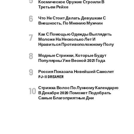
Космическое Оружие Строили В
Третьем Рейхе
Что Не Стоит Делать Девушкам С
Внешность, По Мнению Мужчин
Как С Помощью Одежды Выглядеть
Моложе На Несколько Лет И
Нравиться Противоположному Полу
Модные Стрижки, Которые Будут
Популярны Уже Весной 2021 Года
Россия Показала Новейший Самолет
PJ–II DREAMER
Стрижка Волос По Лунному Календарю
В Декабре 2020 Поможет Подобрать
Самые Благоприятные Дни