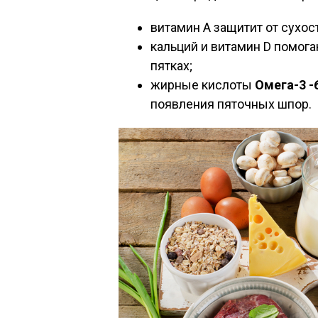
витамин А защитит от сухос
кальций и витамин D помог
пятках;
жирные кислоты
Омега-3 -
появления пяточных шпор.