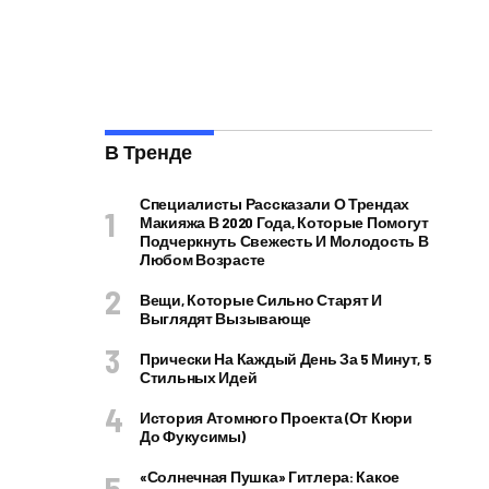
В Тренде
Специалисты Рассказали О Трендах
Макияжа В 2020 Года, Которые Помогут
Подчеркнуть Свежесть И Молодость В
Любом Возрасте
Вещи, Которые Сильно Старят И
Выглядят Вызывающе
Прически На Каждый День За 5 Минут, 5
Стильных Идей
История Атомного Проекта (от Кюри
До Фукусимы)
«Солнечная Пушка» Гитлера: Какое