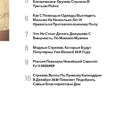
Космическое Оружие Строили В
Третьем Рейхе
Как С Помощью Одежды Выглядеть
Моложе На Несколько Лет И
Нравиться Противоположному Полу
Что Не Стоит Делать Девушкам С
Внешность, По Мнению Мужчин
Модные Стрижки, Которые Будут
Популярны Уже Весной 2021 Года
Россия Показала Новейший Самолет
PJ–II DREAMER
Стрижка Волос По Лунному Календарю
В Декабре 2020 Поможет Подобрать
Самые Благоприятные Дни