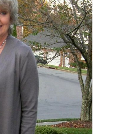
делей, За Которыми Выстраиваются В Очереди
ории: Как Проходил Салемский Процесс