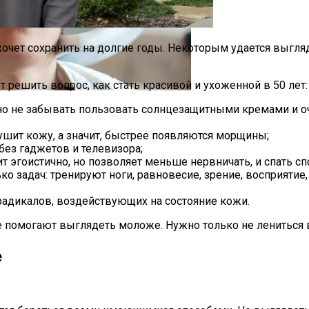
очет сохранить на долгие годы. Некоторым удается выгляд
решить вопрос, как стать красивой и ухоженной в 50 лет:
но не забывать пользовать солнцезащитными кремами и оч
а Октябрь 2025 Года
ушит кожу, а значит, быстрее появляются морщины;
без гаджетов и телевизора;
 эгоистично, но позволяет меньше нервничать, и спать с
о задач: тренируют ноги, равновесие, зрение, восприятие
радикалов, воздействующих на состояние кожи.
е помогают выглядеть моложе. Нужно только не лениться 
е