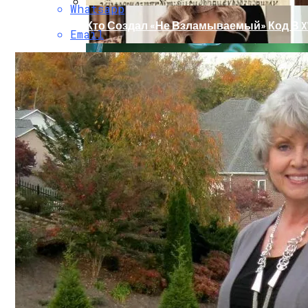
Whatsapp
Кто Создал «не Взламываемый» Код В XV
Email
Раскрась Свой Год: Какой Цвет Принесет
Тайна Происхождения Жизни Скоро Буд