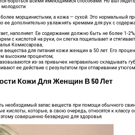
ся бороться всеми имеющимися способами. Но выглядеть к
д молодости.
 более морщинистыми, а кожа — сухой. Это нормальный пр
но ее дополнительно увлажнять кремами для рук с содерж
тает, наполняет. Ее содержание должно быть не более 1-2%
рем с кислотой на руки, он слегка пощипывает и стягивает 
талья Комиссарова;
 вещества для питания кожи женщин в 50 лет. Его процент
мым высоким процентом;
азовываются из-за привычек неправильно складывать губы,
вают ее действие с результатом при отпаривании утюгом
сти Кожи Для Женщин В 50 Лет
ть необходимый запас веществ при помощи обычного свино
кислоты, которые, в свою очередь, относятся к классу о
оэтому совершенно безвредно для здоровья.