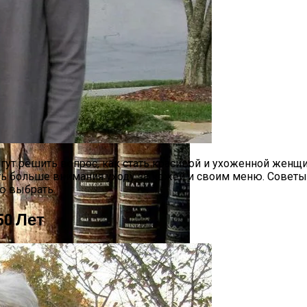
де И Угрозах Искусственного Интеллекта
ут решить вопрос, как стать красивой и ухоженной женщи
ь больше внимания уходу за кожей и своим меню. Советы 
ргии Или Сигнал Уставшей Души
ую выбрать.
50 Лет