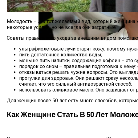
Молодость – это тот желаемый вид, который женщина х
некоторые усилия, но не всегда они затратные.
Советы правильного ухода за внешним видом помогают 
ультрафиолетовые лучи старят кожу, поэтому нуж
Лунный Календарь Окрашивания Волос Н
пить достаточное количество воды;
меньше пить напитки, содержащие кофеин – это с
порядок со сном – правильная подготовка к нему: 
отказываться решать чужие вопросы. Это выглядит
прогулки для здоровья. Они решают сразу нескольк
считает, что это сильный антивозрастной способ;
использовать оливковое масло. Оно защищает от 
Для женщин после 50 лет есть много способов, которы
Как Женщине Стать В 50 Лет Молож