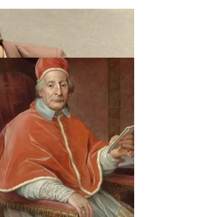
ают Вас Стильной, Но И Притянут Деньги И Удачу