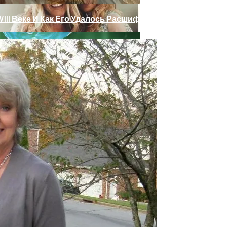
III Веке И Как Его Удалось Расшифровать
 Тебе Успех В 2026 Году По Знаку Зодиака
ет Разгадана