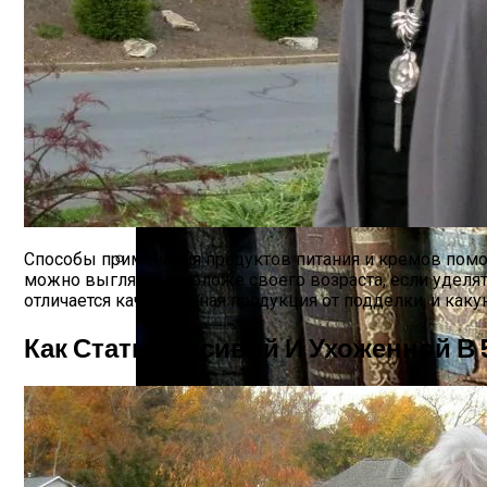
Сергей Марков — О Тайном Цифровом Су
Способы применения продуктов питания и кремов помог
можно выглядеть моложе своего возраста, если уделят
Ваша Любовь К Оранжевому: Глоток Эне
отличается качественная продукция от подделки, и как
Как Стать Красивой И Ухоженной В 
Интересные Факты О Войнах…