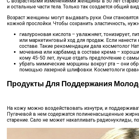
С возрастными изменениями женщины в 50 лет старают
и остальные части тела. Только так создается общий ви
Возраст женщины могут выдавать руки. Они становятся
кожной прослойки. Чтобы сохранить эластичность, нуж
гиалуроновая кислота – увлажняет, тонизирует, пи
или маркетинговый ход для продаж. Если нанести к
составе. Такие рекомендации дала косметолог На
мочевина или карбамид в составе крема – хорошие
кому 45-50 лет, лучше отдать предпочтение с са
убрать мимические морщины вокруг рта – они обр
помощью лазерной шлифовки. Косметологи сравни
Продукты Для Поддержания Молодо
На кожу можно воздействовать изнутри, и поддержива
Пугачевой в нем содержатся полиненасыщенные жирные 
старение. Сало не может накапливать радионуклиды, п