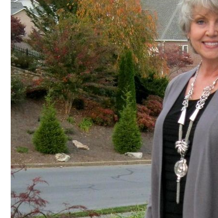
Женская Зимняя Обувь: 5 Стильных Мо
Самая Известная Охота На Ведьм В Ист