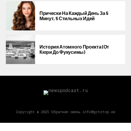
Прически На Каждый День За 5
Минут, 5 Стильных Идей
История Атомного Проекта (от
Кюри До Фукусимы)
Copyright © 2025 Обратная связь info@gototop.ee