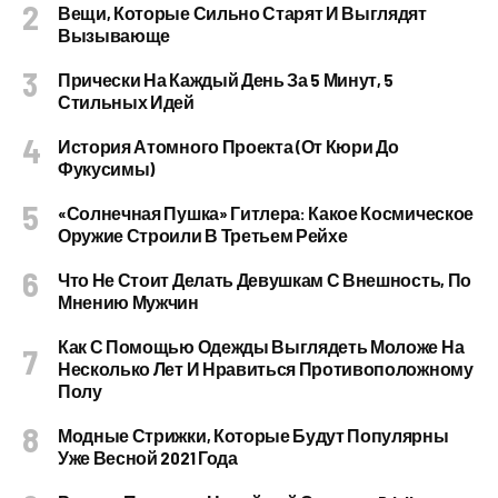
Вещи, Которые Сильно Старят И Выглядят
Вызывающе
Прически На Каждый День За 5 Минут, 5
Стильных Идей
История Атомного Проекта (от Кюри До
Фукусимы)
«Солнечная Пушка» Гитлера: Какое Космическое
Оружие Строили В Третьем Рейхе
Что Не Стоит Делать Девушкам С Внешность, По
Мнению Мужчин
Как С Помощью Одежды Выглядеть Моложе На
Несколько Лет И Нравиться Противоположному
Полу
Модные Стрижки, Которые Будут Популярны
Уже Весной 2021 Года