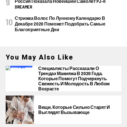
Россия Показала Новейший Самолет PJ–II
DREAMER
Стрижка Волос По Лунному Календарю В
Декабре 2020 Поможет Подобрать Самые
Благоприятные Дни
You May Also Like
Специалисты Рассказали О
Трендах Макияжа В 2020 Года,
Которые Помогут Подчеркнуть
Свежесть И Молодость В Любом
Возрасте
Вещи, Которые Сильно Старят И
Выглядят Вызывающе