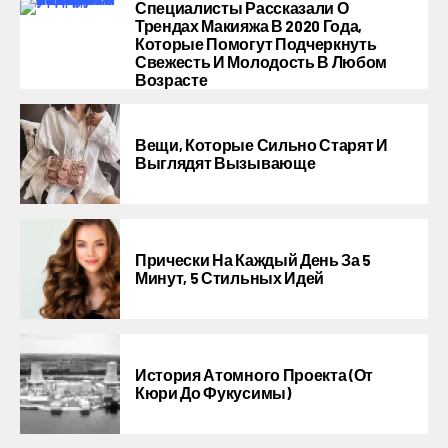
Специалисты Рассказали О
Трендах Макияжа В 2020 Года,
Которые Помогут Подчеркнуть
Свежесть И Молодость В Любом
Возрасте
Вещи, Которые Сильно Старят И
Выглядят Вызывающе
Прически На Каждый День За 5
Минут, 5 Стильных Идей
История Атомного Проекта (от
Кюри До Фукусимы)