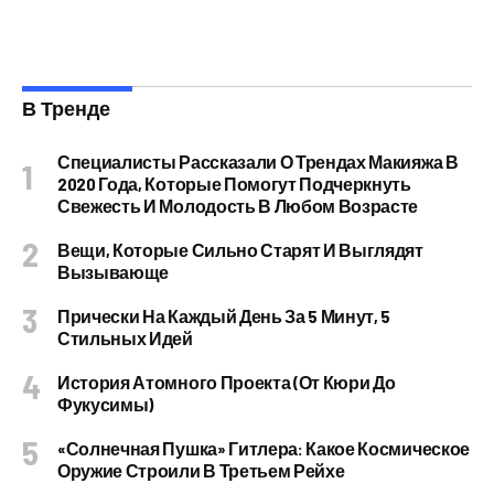
В Тренде
Специалисты Рассказали О Трендах Макияжа В
2020 Года, Которые Помогут Подчеркнуть
Свежесть И Молодость В Любом Возрасте
Вещи, Которые Сильно Старят И Выглядят
Вызывающе
Прически На Каждый День За 5 Минут, 5
Стильных Идей
История Атомного Проекта (от Кюри До
Фукусимы)
«Солнечная Пушка» Гитлера: Какое Космическое
Оружие Строили В Третьем Рейхе