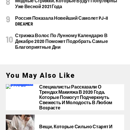
Модные Стрижки, Которые Будут Популярны
Уже Весной 2021 Года
Россия Показала Новейший Самолет PJ–II
DREAMER
Стрижка Волос По Лунному Календарю В
Декабре 2020 Поможет Подобрать Самые
Благоприятные Дни
You May Also Like
Специалисты Рассказали О
Трендах Макияжа В 2020 Года,
Которые Помогут Подчеркнуть
Свежесть И Молодость В Любом
Возрасте
Вещи, Которые Сильно Старят И