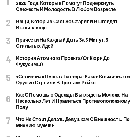
2020 Года, Которые Помогут Подчеркнуть
Свежесть И Молодость В Любом Возрасте
Вещи, Которые Сильно Старят И Выглядят
Вызывающе
Прически На Каждый День За 5 Минут, 5
Стильных Идей
История Атомного Проекта (от Кюри До
Фукусимы)
«Солнечная Пушка» Гитлера: Какое Космическое
Оружие Строили В Третьем Рейхе
Как С Помощью Одежды Выглядеть Моложе На
Несколько Лет И Нравиться Противоположному
Полу
Что Не Стоит Делать Девушкам С Внешность, По
Мнению Мужчин