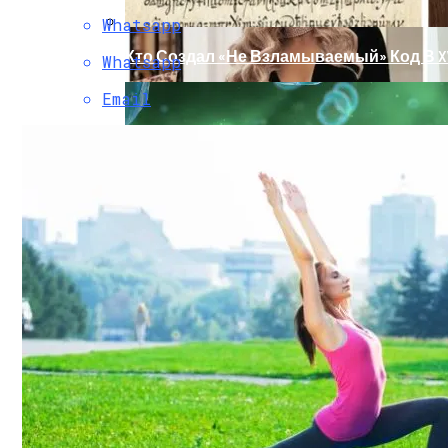
Whatsapp
Кто Создал «не Взламываемый» Код В XV
Whatsapp
Email
Раскрась Свой Год: Какой Цвет Принесет
Тайна Происхождения Жизни Скоро Буд