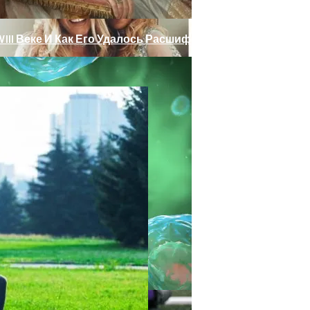
III Веке И Как Его Удалось Расшифровать
 Тебе Успех В 2026 Году По Знаку Зодиака
ет Разгадана