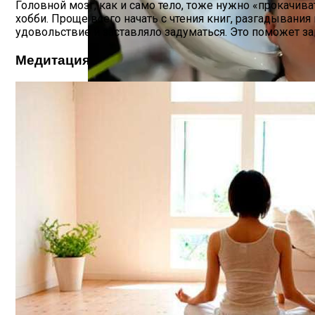
Головной мозг, как и само тело, тоже нужно «прокачив
хобби. Проще всего начать с чтения книг, разгадывания
удовольствие и заставляло задуматься. Это поможет за
Медитация
Лунный Календарь Окрашивания Волос Н