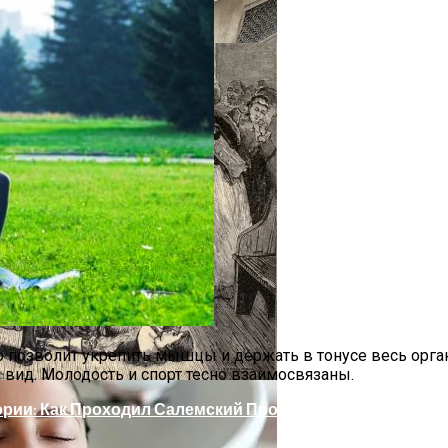
делей, За Которыми Выстраиваются В Очереди
 позволит укрепить мышцы и держать в тонусе весь орга
вид. Молодость и спорт тесно взаимосвязаны.
ории: Как Проходил Салемский Процесс