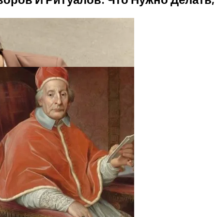
ают Вас Стильной, Но И Притянут Деньги И Удачу