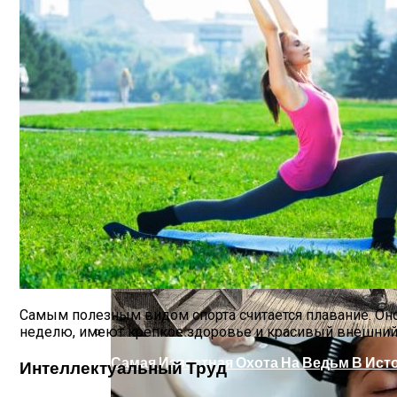
Интересные Факты О Войнах…
Женская Зимняя Обувь: 5 Стильных Мо
Самым полезным видом спорта считается плавание. Оно
неделю, имеют крепкое здоровье и красивый внешний 
Самая Известная Охота На Ведьм В Ист
Интеллектуальный Труд