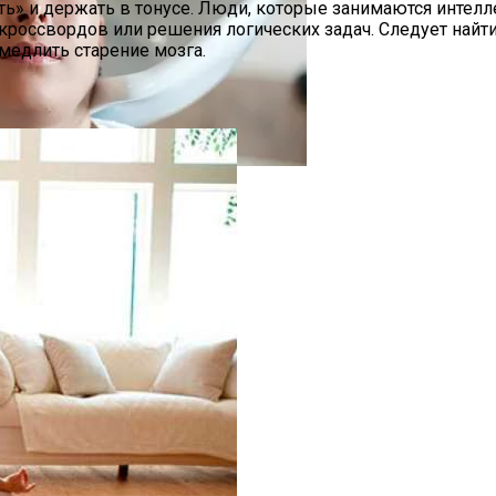
ать» и держать в тонусе. Люди, которые занимаются интел
 кроссвордов или решения логических задач. Следует найти
медлить старение мозга.
а Октябрь 2025 Года