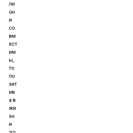
ли
он
и
со
вм
ест
им
ы,
то
по
зит
ив
а в
жи
зн
и
до