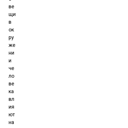
ве
щи
в
ок
ру
же
ни
и
че
ло
ве
ка
вл
ия
ют
на