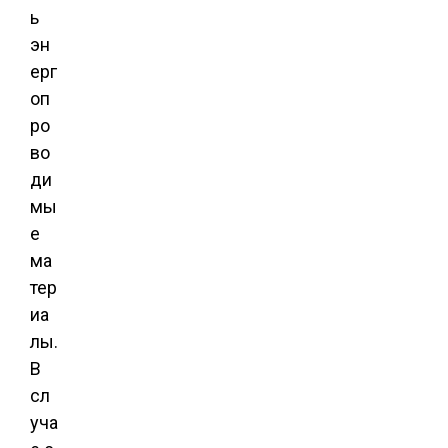
ь
эн
ерг
оп
ро
во
ди
мы
е
ма
тер
иа
лы.
В
сл
уча