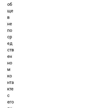
об
ще
в
не
по
ср
ед
ств
ен
но
м
ко
нта
кте
с
его