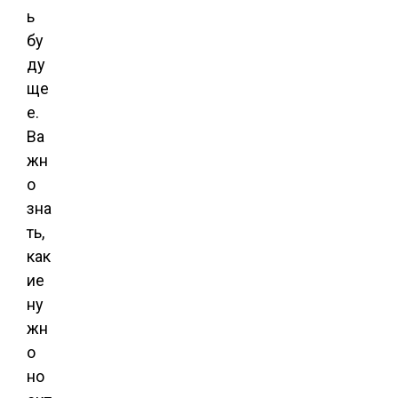
ь
бу
ду
ще
е.
Ва
жн
о
зна
ть,
как
ие
ну
жн
о
но