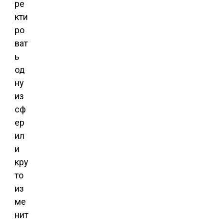
ре
кти
ро
ват
ь
од
ну
из
сф
ер
ил
и
кру
то
из
ме
нит