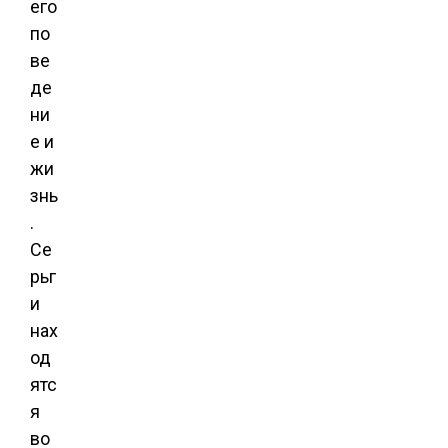
его
по
ве
де
ни
е и
жи
знь
.
Се
рьг
и
нах
од
ятс
я
во