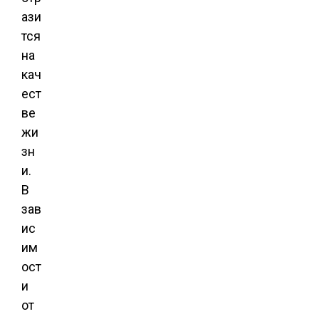
ази
тся
на
кач
ест
ве
жи
зн
и.
В
зав
ис
им
ост
и
от