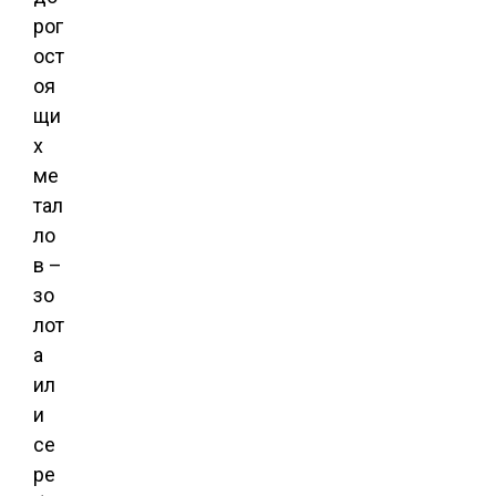
рог
ост
оя
щи
х
ме
тал
ло
в –
зо
лот
а
ил
и
се
ре