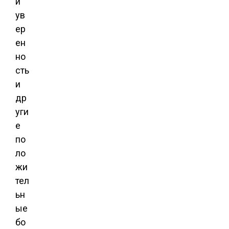
и
ув
ер
ен
но
сть
и
др
уги
е
по
ло
жи
тел
ьн
ые
бо