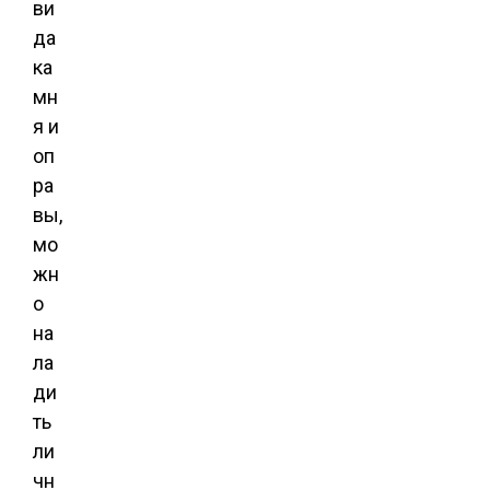
ви
да
ка
мн
я и
оп
ра
вы,
мо
жн
о
на
ла
ди
ть
ли
чн