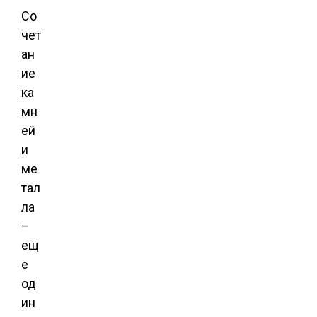
Со
чет
ан
ие
ка
мн
ей
и
ме
тал
ла
–
ещ
е
од
ин