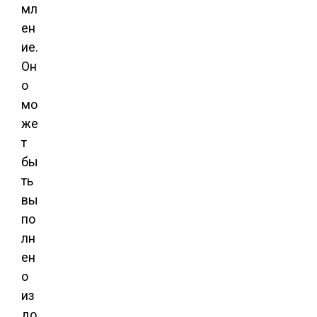
мл
ен
ие.
Он
о
мо
же
т
бы
ть
вы
по
лн
ен
о
из
до