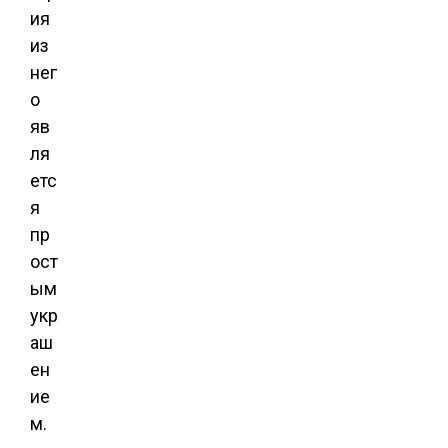
ия
из
нег
о
яв
ля
етс
я
пр
ост
ым
укр
аш
ен
ие
м.