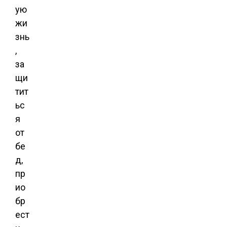
ую
жи
знь
,
за
щи
тит
ьс
я
от
бе
д,
пр
ио
бр
ест