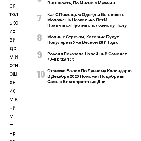
Внешность, По Мнению Мужчин
ся
тол
Как С Помощью Одежды Выглядеть
Моложе На Несколько Лет И
ько
Нравиться Противоположному Полу
их
Модные Стрижки, Которые Будут
ви
Популярны Уже Весной 2021 Года
до
Россия Показала Новейший Самолет
м и
PJ–II DREAMER
отн
Стрижка Волос По Лунному Календарю
ош
В Декабре 2020 Поможет Подобрать
ен
Самые Благоприятные Дни
ие
м к
ни
м
–
нр