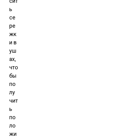
сит
ь
се
ре
жк
и в
уш
ах,
что
бы
по
лу
чит
ь
по
ло
жи