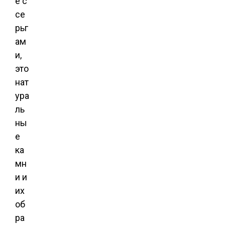
е с
се
рьг
ам
и,
это
нат
ура
ль
ны
е
ка
мн
и и
их
об
ра