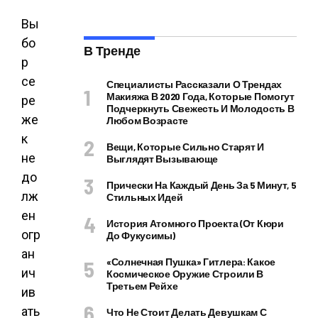
Вы
бо
В Тренде
р
се
Специалисты Рассказали О Трендах
Макияжа В 2020 Года, Которые Помогут
ре
Подчеркнуть Свежесть И Молодость В
же
Любом Возрасте
к
Вещи, Которые Сильно Старят И
не
Выглядят Вызывающе
до
Прически На Каждый День За 5 Минут, 5
лж
Стильных Идей
ен
История Атомного Проекта (от Кюри
огр
До Фукусимы)
ан
«Солнечная Пушка» Гитлера: Какое
ич
Космическое Оружие Строили В
Третьем Рейхе
ив
ать
Что Не Стоит Делать Девушкам С