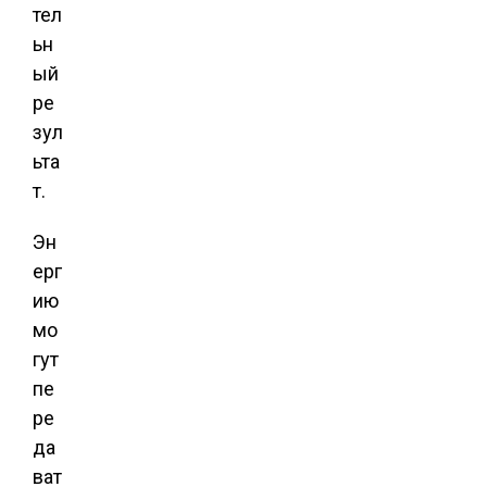
тел
ьн
ый
ре
зул
ьта
т.
Эн
ерг
ию
мо
гут
пе
ре
да
ват