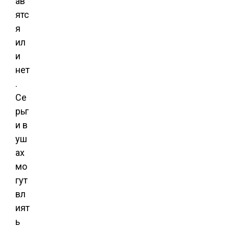
ав
ятс
я
ил
и
нет
.
Се
рьг
и в
уш
ах
мо
гут
вл
ият
ь