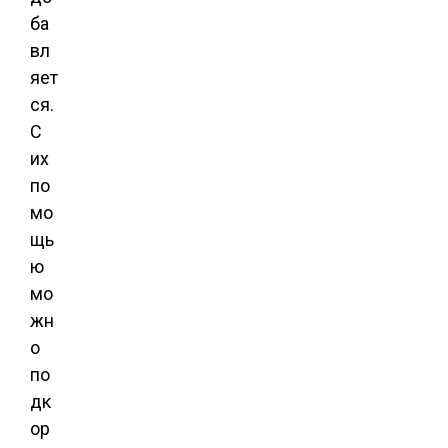
ба
вл
яет
ся.
С
их
по
мо
щь
ю
мо
жн
о
по
дк
ор