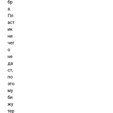
бр
а.
Пл
аст
ик
ни
чег
о
не
да
ст,
по
это
му
би
жу
тер