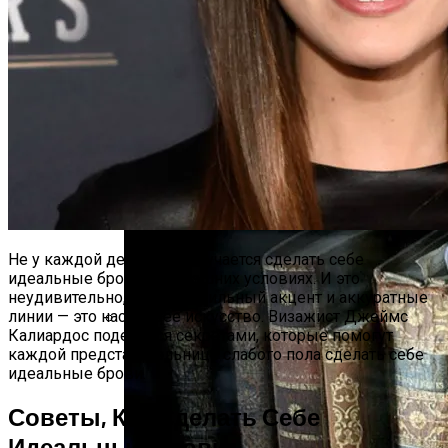
Тайна Происхождения Жизни Скоро
Будет Разгадана
Сергей Марков — О Тайном Цифровом
Суде И Угрозах Искусственного
Интеллекта
Не у каждой девушки получается сделать себе
идеальные брови в домашних условиях. И это
неудивительно, ведь правильный акцент и аккуратные
линии — это настоящее искусство. Визажист Джеймс
Калиардос поделился секретами, которые помогут
Ваша Любовь К Оранжевому: Глоток
каждой представительнице слабого пола сделать себе
Энергии Или Сигнал Уставшей Души
идеальные брови.
Советы, Как Сделать Себе
Идеальные Брови