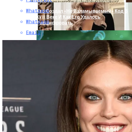
Whatsapp
Кто Создал «не Взламываемый» Код В
XVIII Веке И Как Его Удалось
Whatsapp
Расшифровать
Email
Раскрась Свой Год: Какой Цвет
Принесет Тебе Успех В 2026 Году По
Знаку Зодиака