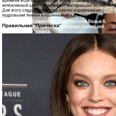
времени играть с оттенками, можно сделать как
интенсивный цвет, так и эффект выгоревших волос.
Для этого следует запастись светло-коричневыми
пудровыми тенями и коричневым карандашом.
Самая Известная Охота На Ведьм В
Правильная “прическа”
Истории: Как Проходил Салемский
Процесс
Лунный Календарь Окрашивания
Волос На Октябрь 2025 Года