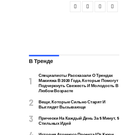
В Тренде
Специалисты Рассказали О Трендах
Макияжа В 2020 Года, Которые Помогут
Подчеркнуть Свежесть И Молодость В
Любом Возрасте
Вещи, Которые Сильно Старят И
Выглядят Вызывающе
Прически На Каждый День За 5 Минут, 5
Стильных Идей
История Атомного Проекта (от Кюри