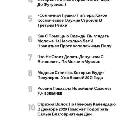
До Фукусимы)
«Солнечная Пушка» Гитлера: Какое
Космическое Оружие Строили В
Третьем Рейхе
Как С Помощью Одежды Выглядеть
Моложе На Несколько Лет И
Нравиться Противоположному Полу
Что Не Стоит Делать Девушкам С
Внешность, По Мнению Мужчин
Модные Стрижки, Которые Будут
Популярны Уже Весной 2021 Года
Россия Показала Новейший Самолет
PJ–II DREAMER
Стрижка Волос По Лунному Календарю
В Декабре 2020 Поможет Подобрать
Самые Благоприятные Дни