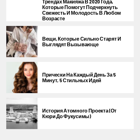
Трендах Макияжа В 2020 Года,
Которые Помогут Подчеркнуть
Свежесть И Молодость В Любом
Возрасте
Вещи, Которые Сильно Старят И
Выглядят Вызывающе
Прически На Каждый День За 5
Минут, 5 Стильных Идей
История Атомного Проекта (от
Кюри До Фукусимы)