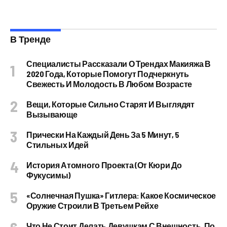
В Тренде
Специалисты Рассказали О Трендах Макияжа В
2020 Года, Которые Помогут Подчеркнуть
Свежесть И Молодость В Любом Возрасте
Вещи, Которые Сильно Старят И Выглядят
Вызывающе
Прически На Каждый День За 5 Минут, 5
Стильных Идей
История Атомного Проекта (от Кюри До
Фукусимы)
«Солнечная Пушка» Гитлера: Какое Космическое
Оружие Строили В Третьем Рейхе
Что Не Стоит Делать Девушкам С Внешность, По