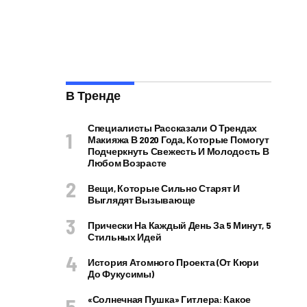
В Тренде
Специалисты Рассказали О Трендах
Макияжа В 2020 Года, Которые Помогут
Подчеркнуть Свежесть И Молодость В
Любом Возрасте
Вещи, Которые Сильно Старят И
Выглядят Вызывающе
Прически На Каждый День За 5 Минут, 5
Стильных Идей
История Атомного Проекта (от Кюри
До Фукусимы)
«Солнечная Пушка» Гитлера: Какое