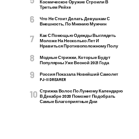
Космическое Оружие Строили В
Третьем Рейхе
Что Не Стоит Делать Девушкам С
Внешность, По Мнению Мужчин
Как С Помощью Одежды Выглядеть
Моложе На Несколько Лет И
Нравиться Противоположному Полу
Модные Стрижки, Которые Будут
Популярны Уже Весной 2021 Года
Россия Показала Новейший Самолет
PJ–II DREAMER
Стрижка Волос По Лунному Календарю
В Декабре 2020 Поможет Подобрать
Самые Благоприятные Дни