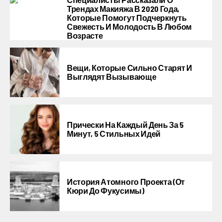
Трендах Макияжа В 2020 Года,
Которые Помогут Подчеркнуть
Свежесть И Молодость В Любом
Возрасте
Вещи, Которые Сильно Старят И
Выглядят Вызывающе
Прически На Каждый День За 5
Минут, 5 Стильных Идей
История Атомного Проекта (от
Кюри До Фукусимы)