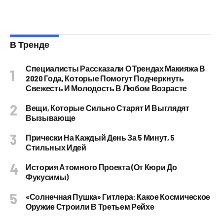
В Тренде
Специалисты Рассказали О Трендах Макияжа В
2020 Года, Которые Помогут Подчеркнуть
Свежесть И Молодость В Любом Возрасте
Вещи, Которые Сильно Старят И Выглядят
Вызывающе
Прически На Каждый День За 5 Минут, 5
Стильных Идей
История Атомного Проекта (от Кюри До
Фукусимы)
«Солнечная Пушка» Гитлера: Какое Космическое
Оружие Строили В Третьем Рейхе