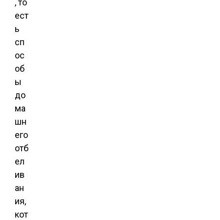
, то
ест
ь
сп
ос
об
ы
до
ма
шн
его
отб
ел
ив
ан
ия,
кот