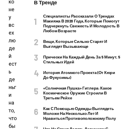
ко
В Тренде
не
Специалисты Рассказали О Трендах
у
Макияжа В 2020 Года, Которые Помогут
вс
Подчеркнуть Свежесть И Молодость В
Любом Возрасте
ех
лю
Вещи, Которые Сильно Старят И
Выглядят Вызывающе
де
й
Прически На Каждый День За 5 Минут, 5
Стильных Идей
ест
ь
История Атомного Проекта (от Кюри
До Фукусимы)
де
ньг
«Солнечная Пушка» Гитлера: Какое
Космическое Оружие Строили В
и
Третьем Рейхе
на
Как С Помощью Одежды Выглядеть
то,
Моложе На Несколько Лет И
что
Нравиться Противоположному Полу
бы
Что Не Стоит Делать Девушкам С