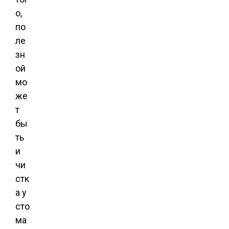
о,
по
ле
зн
ой
мо
же
т
бы
ть
и
чи
стк
а у
сто
ма