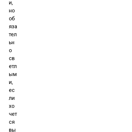
и,
но
об
яза
тел
ьн
о
св
етл
ым
и,
ес
ли
хо
чет
ся
вы