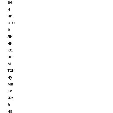
ее
и
чи
сто
е
ли
чи
ко,
че
м
тон
ну
ма
ки
яж
а
на