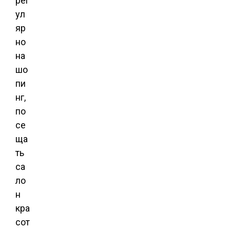
рег
ул
яр
но
на
шо
пи
нг,
по
се
ща
ть
са
ло
н
кра
сот