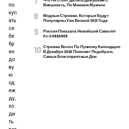
по
Внешность, По Мнению Мужчин
куп
Модные Стрижки, Которые Будут
ать
Популярны Уже Весной 2021 Года
се
Россия Показала Новейший Самолет
бе
PJ–II DREAMER
бр
Стрижка Волос По Лунному Календарю
ен
В Декабре 2020 Поможет Подобрать
Самые Благоприятные Дни
до
ву
ю
од
еж
ду,
хо
ди
ть