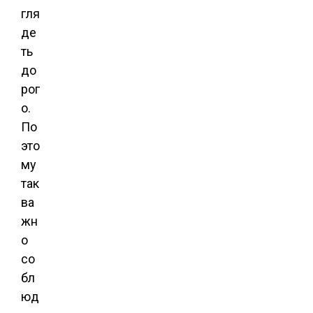
гля
де
ть
до
рог
о.
По
это
му
так
ва
жн
о
со
бл
юд