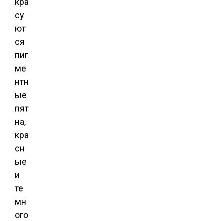
кра
су
ют
ся
пиг
ме
нтн
ые
пят
на,
кра
сн
ые
и
те
мн
ого