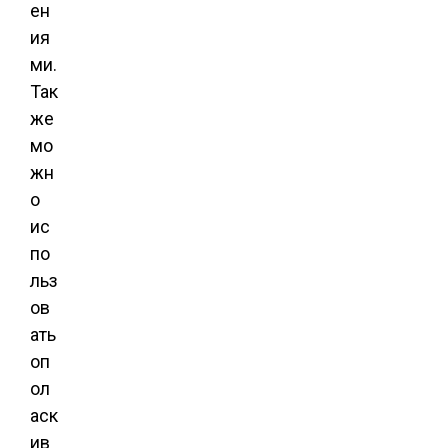
ен
ия
ми.
Так
же
мо
жн
о
ис
по
льз
ов
ать
оп
ол
аск
ив