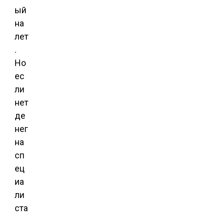
ый
на
лет
.
Но
ес
ли
нет
де
нег
на
сп
ец
иа
ли
ста