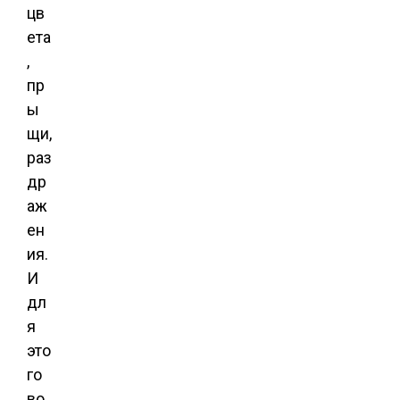
цв
ета
,
пр
ы
щи,
раз
др
аж
ен
ия.
И
дл
я
это
го
во