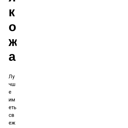
к
о
ж
а
Лу
чш
е
им
еть
св
еж