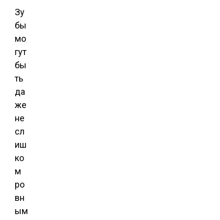
Зу
бы
мо
гут
бы
ть
да
же
не
сл
иш
ко
м
ро
вн
ым