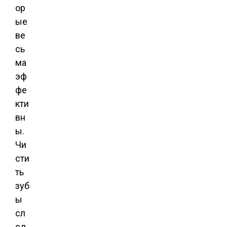
ор
ые
ве
сь
ма
эф
фе
кти
вн
ы.
Чи
сти
ть
зуб
ы
сл
ед