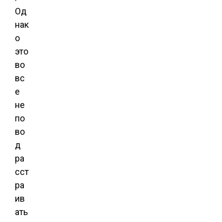
Од
нак
о
это
во
вс
е
не
по
во
д
ра
сст
ра
ив
ать