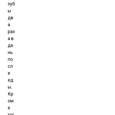
зуб
ы
дв
а
раз
а в
де
нь
по
сл
е
ед
ы.
Кр
ом
е
тог