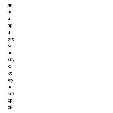
ли
це
и
пр
и
это
м
ры
хлу
ю
ко
жу,
на
кот
ор
ой