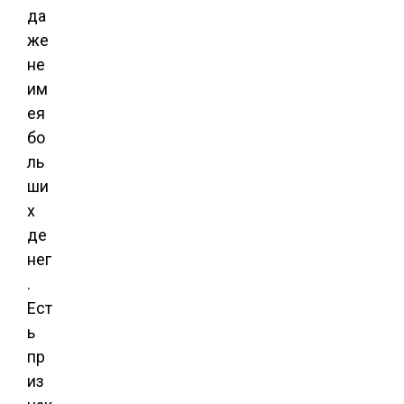
да
же
не
им
ея
бо
ль
ши
х
де
нег
.
Ест
ь
пр
из