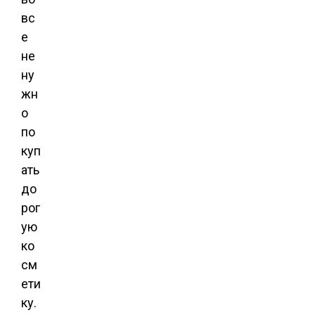
вс
е
не
ну
жн
о
по
куп
ать
до
рог
ую
ко
см
ети
ку.