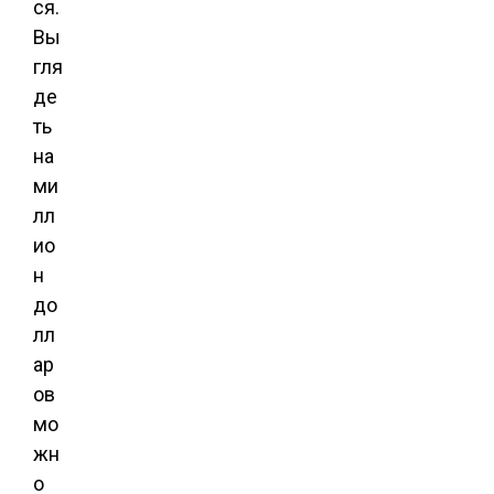
ся.
Вы
гля
де
ть
на
ми
лл
ио
н
до
лл
ар
ов
мо
жн
о