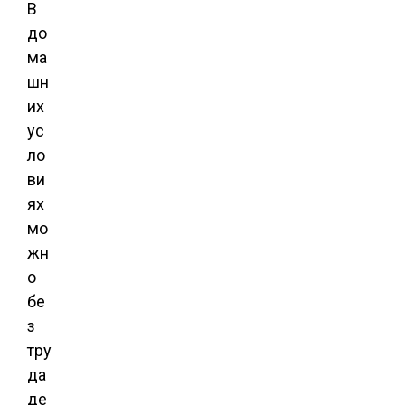
В
до
ма
шн
их
ус
ло
ви
ях
мо
жн
о
бе
з
тру
да
де