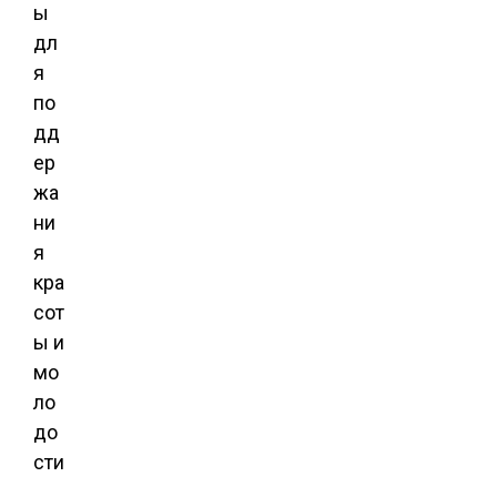
ы
дл
я
по
дд
ер
жа
ни
я
кра
сот
ы и
мо
ло
до
сти
.