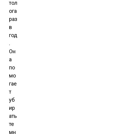
тол
ога
раз
в
год
.
Он
а
по
мо
гае
т
уб
ир
ать
те
мн