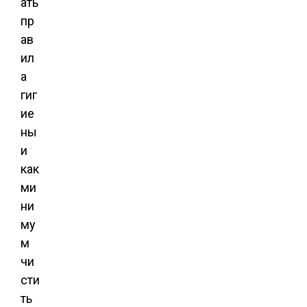
ать
пр
ав
ил
а
гиг
ие
ны
и
как
ми
ни
му
м
чи
сти
ть