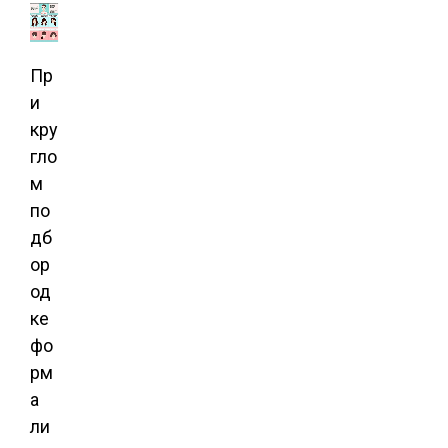
Пр
и
кру
гло
м
по
дб
ор
од
ке
фо
рм
а
ли