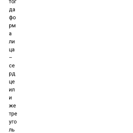
тог
да
фо
рм
а
ли
ца
–
се
рд
це
ил
и
же
тре
уго
ль