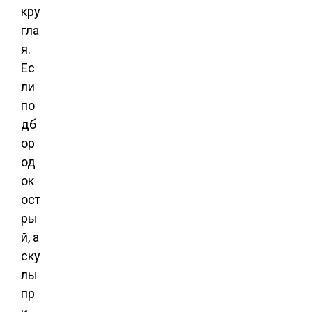
кру
гла
я.
Ес
ли
по
дб
ор
од
ок
ост
ры
й, а
ску
лы
пр