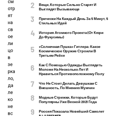
см
Вещи, Которые Сильно Старят И
отр
Выглядят Вызывающе
ят
Прически На Каждый День За 5 Минут, 5
на
Стильных Идей
св
История Атомного Проекта (от Кюри
ое
До Фукусимы)
ли
«Солнечная Пушка» Гитлера: Какое
цо
Космическое Оружие Строили В
Третьем Рейхе
в
зе
Как С Помощью Одежды Выглядеть
Моложе На Несколько Лет И
рка
Нравиться Противоположному Полу
ло,
Что Не Стоит Делать Девушкам С
да
Внешность, По Мнению Мужчин
ле
Модные Стрижки, Которые Будут
ко
Популярны Уже Весной 2021 Года
не
Россия Показала Новейший Самолет
вс
PJ–II DREAMER