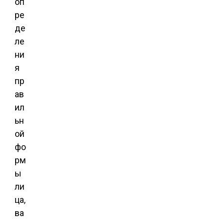
оп
ре
де
ле
ни
я
пр
ав
ил
ьн
ой
фо
рм
ы
ли
ца,
ва