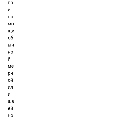
пр
и
по
мо
щи
об
ыч
но
й
ме
рн
ой
ил
и
шв
ей
но