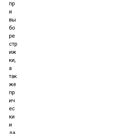
пр
и
вы
бо
ре
стр
иж
ки,
а
так
же
пр
ич
ес
ки
и
да