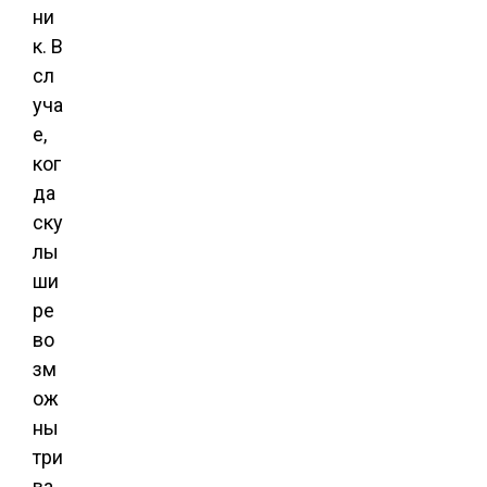
ни
к. В
сл
уча
е,
ког
да
ску
лы
ши
ре
во
зм
ож
ны
три
ва