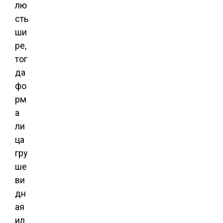
лю
сть
ши
ре,
тог
да
фо
рм
а
ли
ца
гру
ше
ви
дн
ая
ил