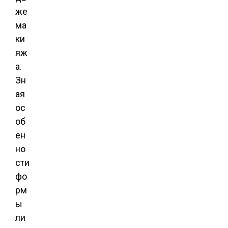
же
ма
ки
яж
а.
Зн
ая
ос
об
ен
но
сти
фо
рм
ы
ли