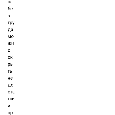
ца
бе
з
тру
да
мо
жн
о
ск
ры
ть
не
до
ста
тки
и
пр