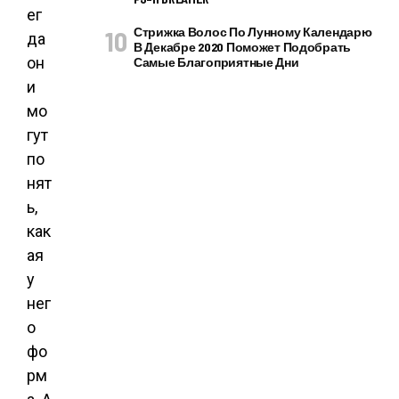
ег
Стрижка Волос По Лунному Календарю
да
В Декабре 2020 Поможет Подобрать
он
Самые Благоприятные Дни
и
мо
гут
по
нят
ь,
как
ая
у
нег
о
фо
рм