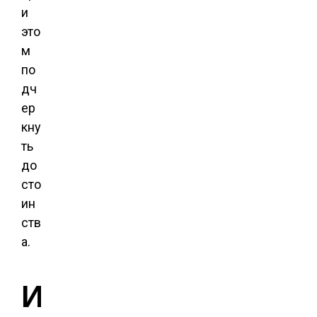
и
это
м
по
дч
ер
кну
ть
до
сто
ин
ств
а.
И