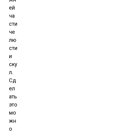
ей
ча
сти
че
лю
сти
и
ску
л.
Сд
ел
ать
это
мо
жн
о