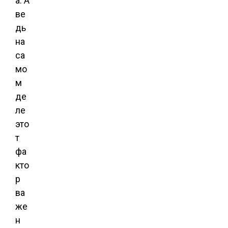
а. А
ве
дь
на
са
мо
м
де
ле
это
т
фа
кто
р
ва
же
н