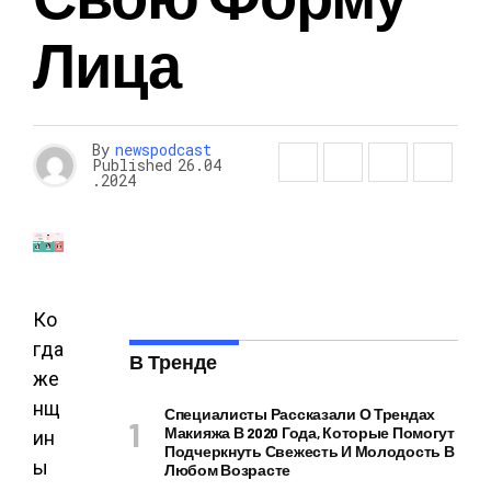
Лица
By
newspodcast
Published
26.04
.2024
Ко
гда
В Тренде
же
нщ
Специалисты Рассказали О Трендах
Макияжа В 2020 Года, Которые Помогут
ин
Подчеркнуть Свежесть И Молодость В
ы
Любом Возрасте