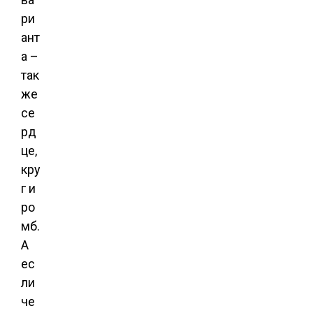
ри
ант
а –
так
же
се
рд
це,
кру
г и
ро
мб.
А
ес
ли
че