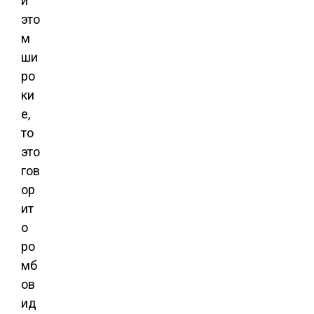
и
это
м
ши
ро
ки
е,
то
это
гов
ор
ит
о
ро
мб
ов
ид