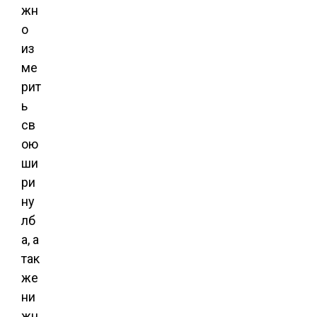
жн
о
из
ме
рит
ь
св
ою
ши
ри
ну
лб
а, а
так
же
ни
жн