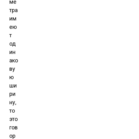
ме
тра
им
ею
т
од
ин
ако
ву
ю
ши
ри
ну,
то
это
гов
ор