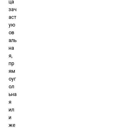
ца
зач
аст
ую
ов
аль
на
я,
пр
ям
оуг
ол
ьна
я
ил
и
же