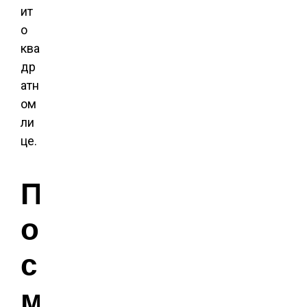
ит
о
ква
др
атн
ом
ли
це.
П
о
с
м