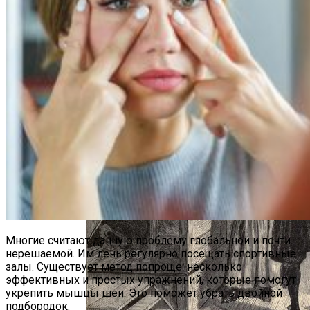
Интересные Факты О Войнах…
Женская Зимняя Обувь: 5 Стильных
Моделей, За Которыми
Многие считают данную проблему глобальной и почти
Выстраиваются В Очереди
нерешаемой. Им лень регулярно посещать спортивные
залы. Существует метод попроще: несколько
эффективных и простых упражнений, которые помогут
укрепить мышцы шеи. Это поможет убрать двойной
подбородок.