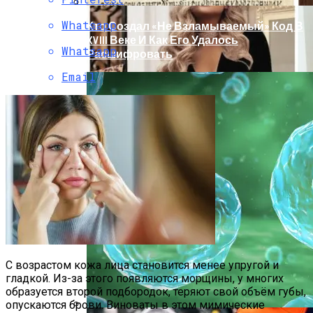
Whatsapp
Кто Создал «не Взламываемый» Код В
XVIII Веке И Как Его Удалось
Whatsapp
Расшифровать
Email
Раскрась Свой Год: Какой Цвет
С возрастом кожа лица становится менее упругой и
Принесет Тебе Успех В 2026 Году По
гладкой. Из-за этого появляются морщины, у многих
Знаку Зодиака
образуется второй подбородок, теряют свой объём губы,
опускаются брови. Виноваты в этом мимические