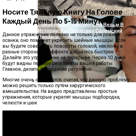
Носите Тяжёлую Книгу На Голове
Каждый День По 5-15 Минут
Самая Известная Охота На Ведьм В
Истории: Как Проходил Салемский
Данное упражнение полезно не только для ровной
Процесс
осанки, оно поможет укрепить шейные мышцы. Если
вы будете совершать повороты головой, наклоны в
разные стороны, то эффекта добьётесь быстрее.
Делайте это упражнение на перерыве. Через 10 дней
будут видны первые результаты вашей работы.
Главное, делать это задание регулярно.
Многие очень ошибаются, считая, что данную проблему
можно решить только путём хирургического
Лунный Календарь Окрашивания
вмешательства. На видео представлены простые
Волос На Октябрь 2025 Года
упражнения, которые укрепят мышцы подбородка,
челюсти и шеи.