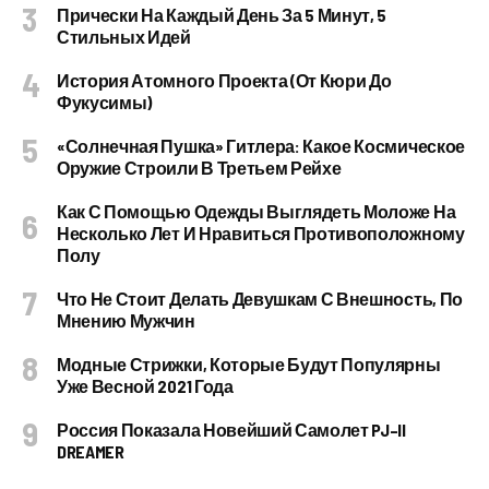
Прически На Каждый День За 5 Минут, 5
Стильных Идей
История Атомного Проекта (от Кюри До
Фукусимы)
«Солнечная Пушка» Гитлера: Какое Космическое
Оружие Строили В Третьем Рейхе
Как С Помощью Одежды Выглядеть Моложе На
Несколько Лет И Нравиться Противоположному
Полу
Что Не Стоит Делать Девушкам С Внешность, По
Мнению Мужчин
Модные Стрижки, Которые Будут Популярны
Уже Весной 2021 Года
Россия Показала Новейший Самолет PJ–II
DREAMER