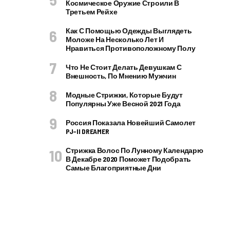
Космическое Оружие Строили В
Третьем Рейхе
Как С Помощью Одежды Выглядеть
Моложе На Несколько Лет И
Нравиться Противоположному Полу
Что Не Стоит Делать Девушкам С
Внешность, По Мнению Мужчин
Модные Стрижки, Которые Будут
Популярны Уже Весной 2021 Года
Россия Показала Новейший Самолет
PJ–II DREAMER
Стрижка Волос По Лунному Календарю
В Декабре 2020 Поможет Подобрать
Самые Благоприятные Дни