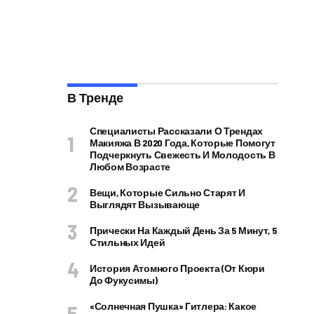
В Тренде
Специалисты Рассказали О Трендах
Макияжа В 2020 Года, Которые Помогут
Подчеркнуть Свежесть И Молодость В
Любом Возрасте
Вещи, Которые Сильно Старят И
Выглядят Вызывающе
Прически На Каждый День За 5 Минут, 5
Стильных Идей
История Атомного Проекта (от Кюри
До Фукусимы)
«Солнечная Пушка» Гитлера: Какое