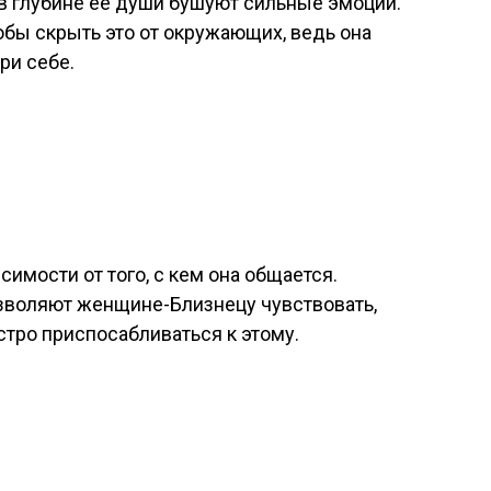
 в глубине ее души бушуют сильные эмоции.
обы скрыть это от окружающих, ведь она
ри себе.
симости от того, с кем она общается.
озволяют женщине-Близнецу чувствовать,
стро приспосабливаться к этому.