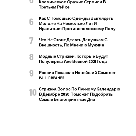
Космическое Оружие Строили В
Третьем Рейхе
Как С Помощью Одежды Выглядеть
Моложе На Несколько Лет И
Нравиться Противоположному Полу
Что Не Стоит Делать Девушкам С
Внешность, По Мнению Мужчин
Модные Стрижки, Которые Будут
Популярны Уже Весной 2021 Года
Россия Показала Новейший Самолет
PJ–II DREAMER
Стрижка Волос По Лунному Календарю
В Декабре 2020 Поможет Подобрать
Самые Благоприятные Дни