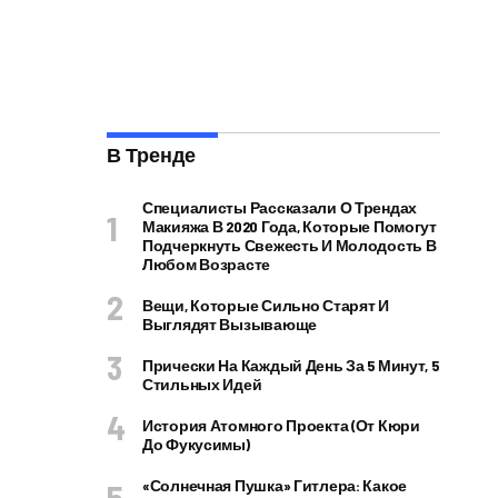
В Тренде
Специалисты Рассказали О Трендах
Макияжа В 2020 Года, Которые Помогут
Подчеркнуть Свежесть И Молодость В
Любом Возрасте
Вещи, Которые Сильно Старят И
Выглядят Вызывающе
Прически На Каждый День За 5 Минут, 5
Стильных Идей
История Атомного Проекта (от Кюри
До Фукусимы)
«Солнечная Пушка» Гитлера: Какое