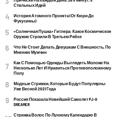
Стильных Идей
История Атомного Проекта (от Кюри До
Фукусимы)
«Солнечная Пушка» Гитлера: Какое Космическое
Оружие Строили В Третьем Рейхе
Что Не Стоит Делать Девушкам С Внешность, По
Мнению Мужчин
Как С Помощью Одежды Выглядеть Моложе На
Несколько Лет И Нравиться Противоположному
Полу
Модные Стрижки, Которые Будут Популярны
Уже Весной 2021 Года
Россия Показала Новейший Самолет PJ–II
DREAMER
Стрижка Волос По Лунному Календарю В