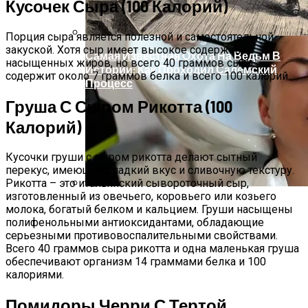
Кусочек Сыра (100 Калорий)
Порция сыра является полезной и самостоятельной
закуской. Хотя сыр имеет высокое содержание
Самая Известная Охота На Ведьм В
насыщенных жиров, но всего 40 граммов сыра
Истории: Как Проходил Салемский
содержит около 7 граммов белка и всего 100 калорий.
Процесс
Груша С Сыром Рикотта (100
Калорий)
Кусочки груши с сыром рикотта делают сытный
перекус, имеющий сладкий вкус и сливочную текстуру.
Рикотта – это итальянский сывороточный сыр,
изготовленный из овечьего, коровьего или козьего
Лунный Календарь Окрашивания
молока, богатый белком и кальцием. Груши насыщены
Волос На Октябрь 2025 Года
полифенольными антиоксидантами, обладающие
серьезными противовоспалительными свойствами.
Всего 40 граммов сыра рикотта и одна маленькая груша
обеспечивают организм 14 граммами белка и 100
калориями.
Помидоры Черри С Тертой