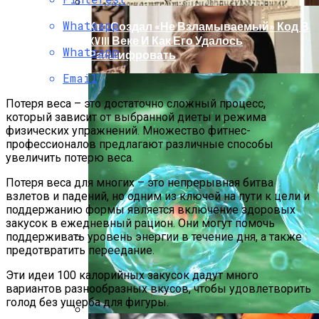
Whatsapp
Кто Создал «не Взламываемый» Код В
XVIII Веке И Как Его Удалось
Whatsapp
Расшифровать
Email
Потеря веса – это достаточно сложный процесс,
который зависит от выбранной диеты и режима
физических упражнений. Множество фитнес-
профессионалов предлагают различные способы
увеличить потерю веса.
Потеря веса для многих – это непрерывная битва
взлетов и падений, но одним из ключей на пути к цели и
поддержанию формы является включение здоровых
закусок в ежедневный рацион. Они могут помочь
поддерживать уровень энергии в течение дня, а также
предотвратить переедание.
Раскрась Свой Год: Какой Цвет
Эти идеи 100 калорийных закусок дадут много
Принесет Тебе Успех В 2026 Году По
вариантов разнообразных вкусов, чтобы удовлетворить
Знаку Зодиака
голод без ущерба для фигуры.