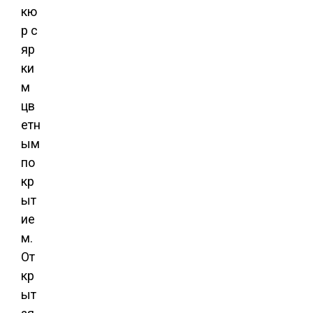
кю
р с
яр
ки
м
цв
етн
ым
по
кр
ыт
ие
м.
От
кр
ыт