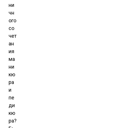
ни
чн
ого
со
чет
ан
ия
ма
ни
кю
ра
и
пе
ди
кю
ра?