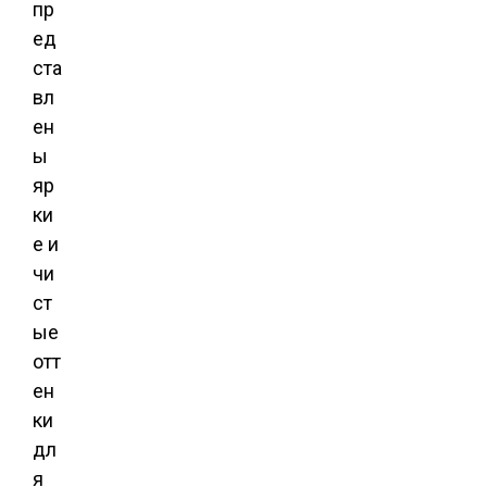
пр
ед
ста
вл
ен
ы
яр
ки
е и
чи
ст
ые
отт
ен
ки
дл
я