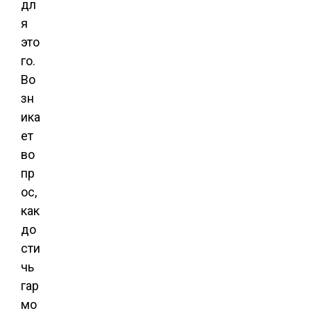
дл
я
это
го.
Во
зн
ика
ет
во
пр
ос,
как
до
сти
чь
гар
мо