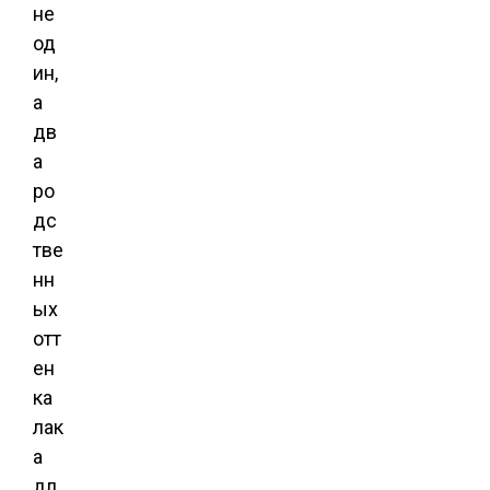
не
од
ин,
а
дв
а
ро
дс
тве
нн
ых
отт
ен
ка
лак
а
дл