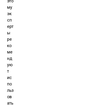
это
му
эк
сп
ерт
ы
ре
ко
ме
нд
ую
т
ис
по
льз
ов
ать