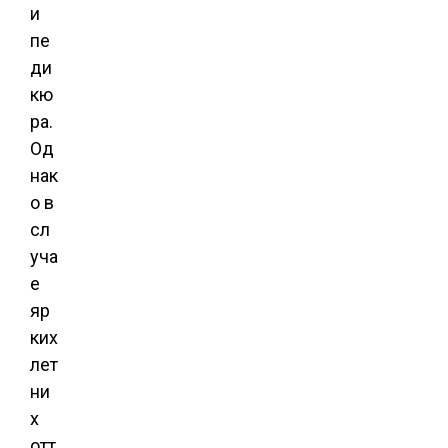
и
пе
ди
кю
ра.
Од
нак
о в
сл
уча
е
яр
ких
лет
ни
х
отт