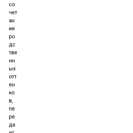
со
чет
ан
ие
ро
дс
тве
нн
ых
отт
ен
ко
в,
пе
ре
да
ет