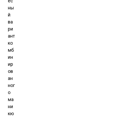
ес
ны
й
ва
ри
ант
ко
мб
ин
ир
ов
ан
ног
о
ма
ни
кю