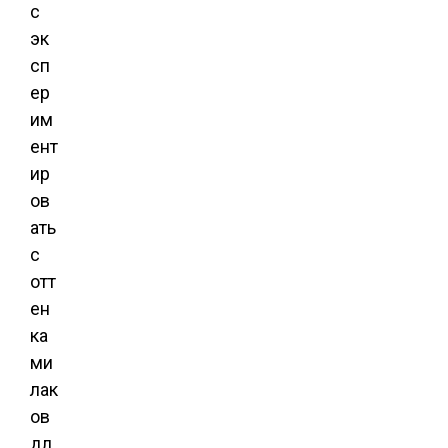
с
эк
сп
ер
им
ент
ир
ов
ать
с
отт
ен
ка
ми
лак
ов
дл