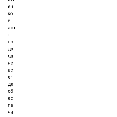
ен
ко
в
это
т
по
дх
од
не
вс
ег
да
об
ес
пе
чи