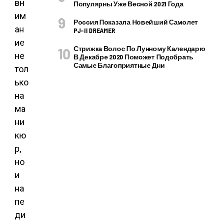
вн
Популярны Уже Весной 2021 Года
им
Россия Показала Новейший Самолет
ан
PJ–II DREAMER
ие
Стрижка Волос По Лунному Календарю
не
В Декабре 2020 Поможет Подобрать
Самые Благоприятные Дни
тол
ько
на
ма
ни
кю
р,
но
и
на
пе
ди