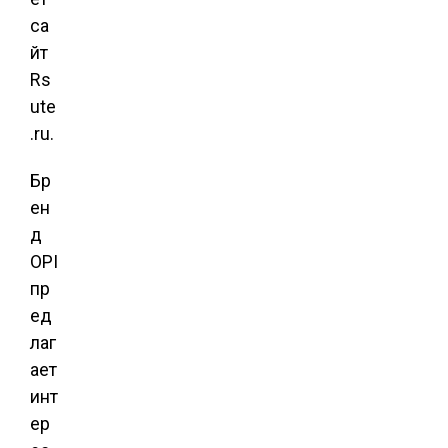
са
йт
Rs
ute
.ru.
Бр
ен
д
OPI
пр
ед
лаг
ает
инт
ер