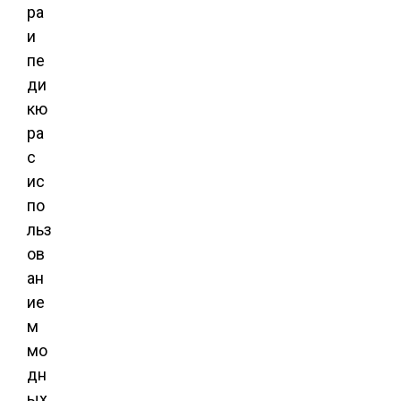
ра
и
пе
ди
кю
ра
с
ис
по
льз
ов
ан
ие
м
мо
дн
ых