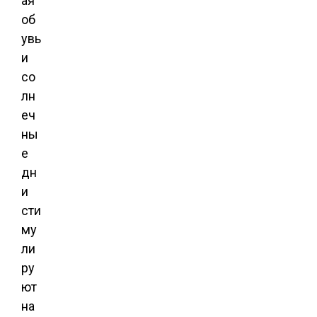
ая
об
увь
и
со
лн
еч
ны
е
дн
и
сти
му
ли
ру
ют
на