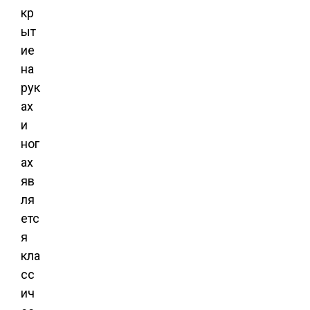
кр
ыт
ие
на
рук
ах
и
ног
ах
яв
ля
етс
я
кла
сс
ич