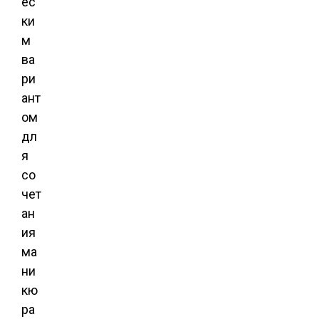
ес
ки
м
ва
ри
ант
ом
дл
я
со
чет
ан
ия
ма
ни
кю
ра