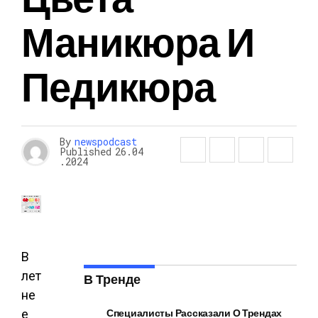
Маникюра И
Педикюра
By
newspodcast
Published
26.04
.2024
В
лет
В Тренде
не
Специалисты Рассказали О Трендах
е