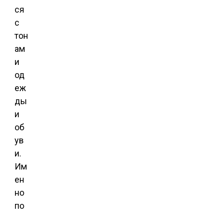
ся
с
тон
ам
и
од
еж
ды
и
об
ув
и.
Им
ен
но
по