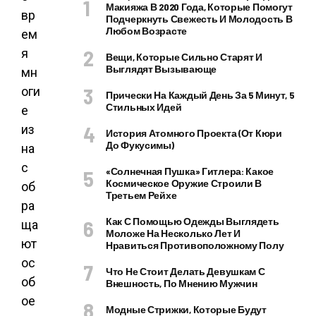
Макияжа В 2020 Года, Которые Помогут
вр
Подчеркнуть Свежесть И Молодость В
Любом Возрасте
ем
я
Вещи, Которые Сильно Старят И
Выглядят Вызывающе
мн
оги
Прически На Каждый День За 5 Минут, 5
Стильных Идей
е
из
История Атомного Проекта (от Кюри
До Фукусимы)
на
с
«Солнечная Пушка» Гитлера: Какое
Космическое Оружие Строили В
об
Третьем Рейхе
ра
Как С Помощью Одежды Выглядеть
ща
Моложе На Несколько Лет И
ют
Нравиться Противоположному Полу
ос
Что Не Стоит Делать Девушкам С
об
Внешность, По Мнению Мужчин
ое
Модные Стрижки, Которые Будут