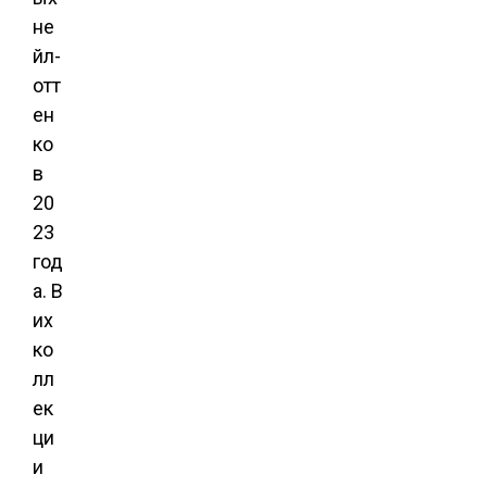
не
йл-
отт
ен
ко
в
20
23
год
а. В
их
ко
лл
ек
ци
и