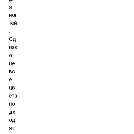
я
ног
тей
.
Од
нак
о
не
вс
е
цв
ета
по
дх
од
ят