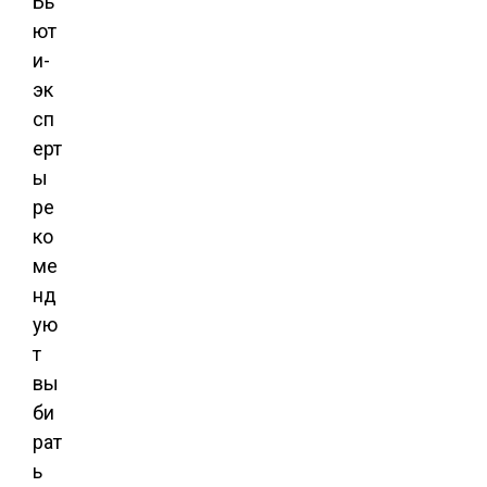
Бь
ют
и-
эк
сп
ерт
ы
ре
ко
ме
нд
ую
т
вы
би
рат
ь