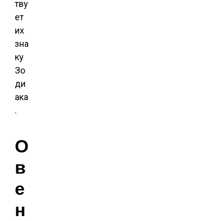
тву
ет
их
зна
ку
Зо
ди
ака
.
О
в
е
н