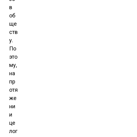
в
об
ще
ств
у.
По
это
му,
на
пр
отя
же
ни
и
це
лог