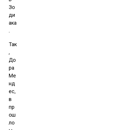
Зо
ди
ака
.
Так
,
До
ра
Ме
нд
ес,
в
пр
ош
ло