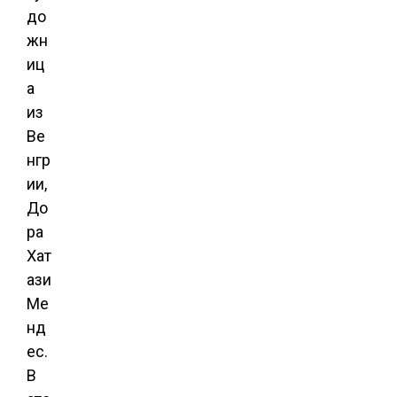
до
жн
иц
а
из
Ве
нгр
ии,
До
ра
Хат
ази
Ме
нд
ес.
В