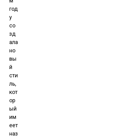
м
год
у
со
зд
ала
но
вы
й
сти
ль,
кот
ор
ый
им
еет
наз