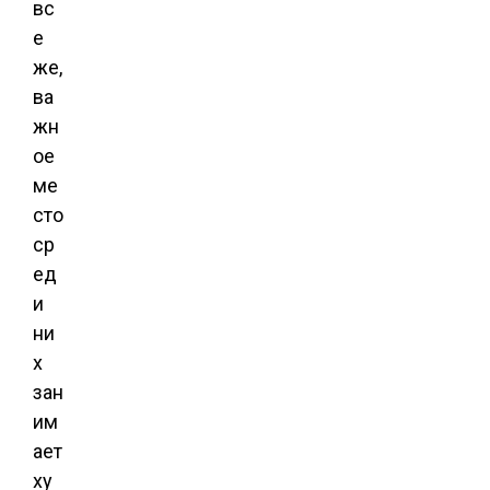
вс
е
же,
ва
жн
ое
ме
сто
ср
ед
и
ни
х
зан
им
ает
ху