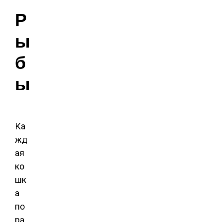
Р
ы
б
ы
Ка
жд
ая
ко
шк
а
по
ра