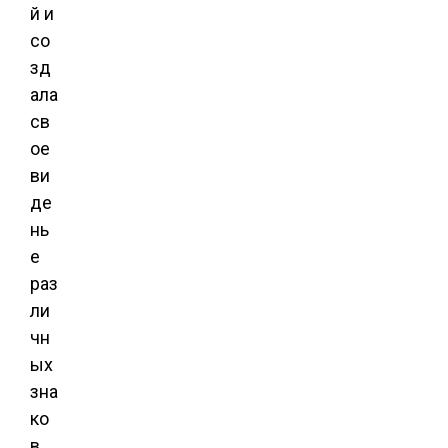
й и
со
зд
ала
св
ое
ви
де
нь
е
раз
ли
чн
ых
зна
ко
в