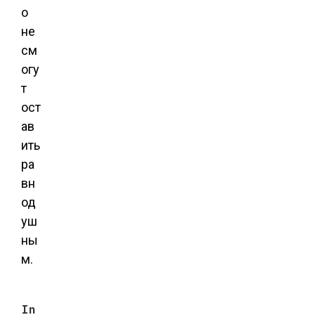
о
не
см
огу
т
ост
ав
ить
ра
вн
од
уш
ны
м.
In