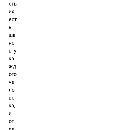
еть
их
ест
ь
ша
нс
ы у
ка
жд
ого
че
ло
ве
ка,
и
оп
ре