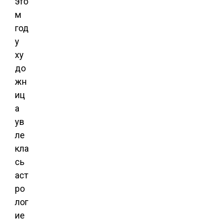
это
м
год
у
ху
до
жн
иц
а
ув
ле
кла
сь
аст
ро
лог
ие