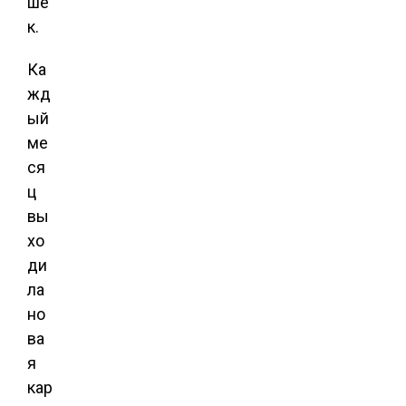
ше
к.
Ка
жд
ый
ме
ся
ц
вы
хо
ди
ла
но
ва
я
кар