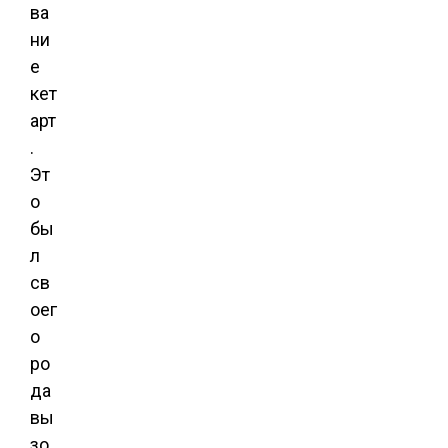
ва
ни
е
кет
арт
.
Эт
о
бы
л
св
оег
о
ро
да
вы
зо