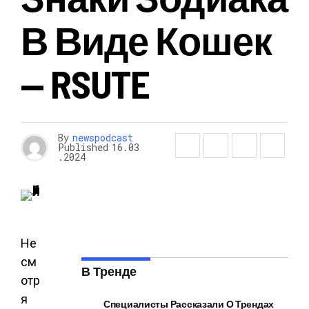
В Виде Кошек
— RSUTE
By
newspodcast
Published
16.03
.2024
Не
см
В Тренде
отр
я
Специалисты Рассказали О Трендах