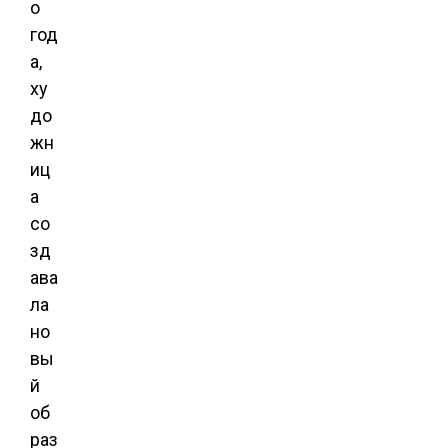
о
год
а,
ху
до
жн
иц
а
со
зд
ава
ла
но
вы
й
об
раз