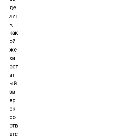
де
лит
ь,
как
ой
же
хв
ост
ат
ый
зв
ер
ек
со
отв
етс