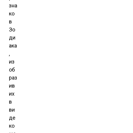
зна
ко
в
Зо
ди
ака
,
из
об
раз
ив
их
в
ви
де
ко