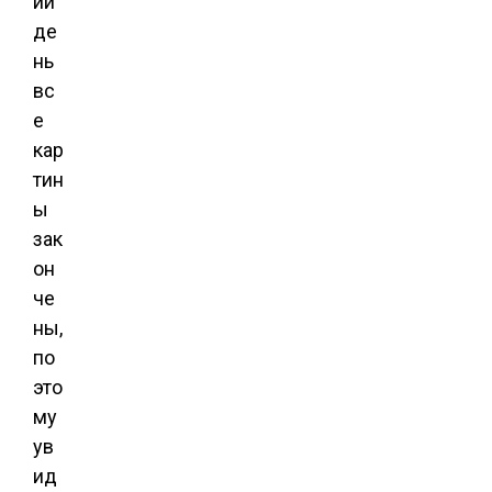
ий
де
нь
вс
е
кар
тин
ы
зак
он
че
ны,
по
это
му
ув
ид