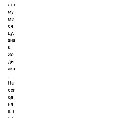
это
му
ме
ся
цу,
зна
к
Зо
ди
ака
.
На
сег
од
ня
шн