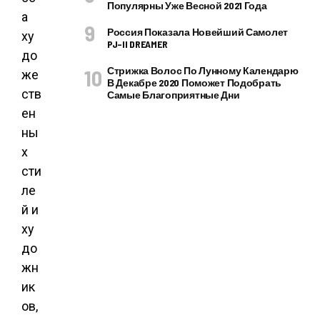
Популярны Уже Весной 2021 Года
а
Россия Показала Новейший Самолет
ху
PJ–II DREAMER
до
Стрижка Волос По Лунному Календарю
же
В Декабре 2020 Поможет Подобрать
ств
Самые Благоприятные Дни
ен
ны
х
сти
ле
й и
ху
до
жн
ик
ов,