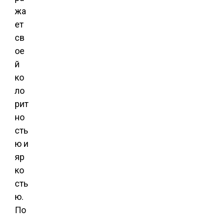
жа
ет
св
ое
й
ко
ло
рит
но
сть
ю и
яр
ко
сть
ю.
По