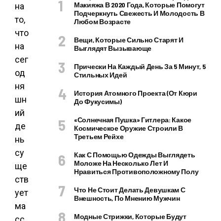
Макияжа В 2020 Года, Которые Помогут
на
Подчеркнуть Свежесть И Молодость В
то,
Любом Возрасте
что
Вещи, Которые Сильно Старят И
на
Выглядят Вызывающе
сег
Прически На Каждый День За 5 Минут, 5
од
Стильных Идей
ня
История Атомного Проекта (от Кюри
шн
До Фукусимы)
ий
«Солнечная Пушка» Гитлера: Какое
де
Космическое Оружие Строили В
Третьем Рейхе
нь
су
Как С Помощью Одежды Выглядеть
Моложе На Несколько Лет И
ще
Нравиться Противоположному Полу
ств
Что Не Стоит Делать Девушкам С
ует
Внешность, По Мнению Мужчин
ма
Модные Стрижки, Которые Будут
сс