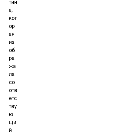
тин
а,
кот
ор
ая
из
об
ра
жа
ла
со
отв
етс
тву
ю
щи
й