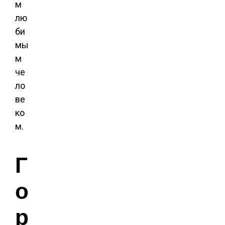
м
лю
би
мы
м
че
ло
ве
ко
м.
Г
о
р