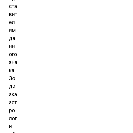
ста
вит
ел
ям
да
нн
ого
зна
ка
Зо
ди
ака
аст
ро
лог
и