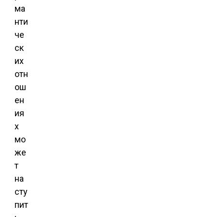
ма
нти
че
ск
их
отн
ош
ен
ия
х
мо
же
т
на
сту
пит