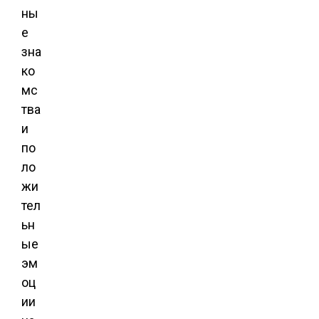
ны
е
зна
ко
мс
тва
и
по
ло
жи
тел
ьн
ые
эм
оц
ии