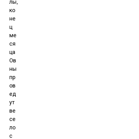
лы,
ко
не
ц
ме
ся
ца
Ов
ны
пр
ов
ед
ут
ве
се
ло
с