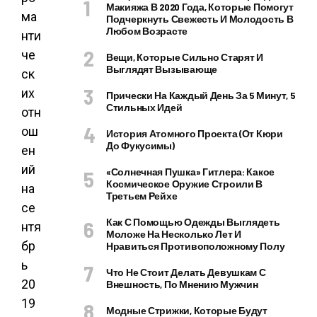
Макияжа В 2020 Года, Которые Помогут
ма
Подчеркнуть Свежесть И Молодость В
Любом Возрасте
нти
че
Вещи, Которые Сильно Старят И
Выглядят Вызывающе
ск
их
Прически На Каждый День За 5 Минут, 5
Стильных Идей
отн
ош
История Атомного Проекта (от Кюри
До Фукусимы)
ен
ий
«Солнечная Пушка» Гитлера: Какое
Космическое Оружие Строили В
на
Третьем Рейхе
се
Как С Помощью Одежды Выглядеть
нтя
Моложе На Несколько Лет И
бр
Нравиться Противоположному Полу
ь
Что Не Стоит Делать Девушкам С
20
Внешность, По Мнению Мужчин
19
Модные Стрижки, Которые Будут