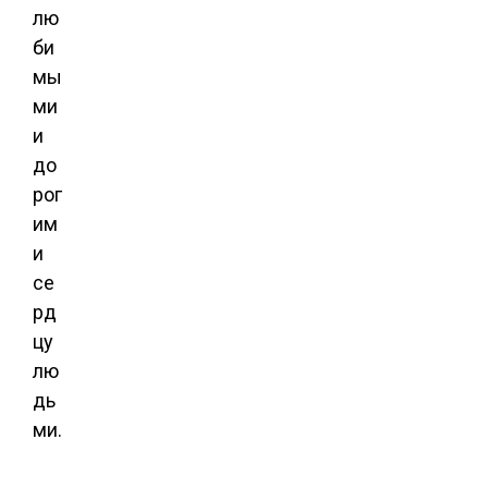
лю
би
мы
ми
и
до
рог
им
и
се
рд
цу
лю
дь
ми.