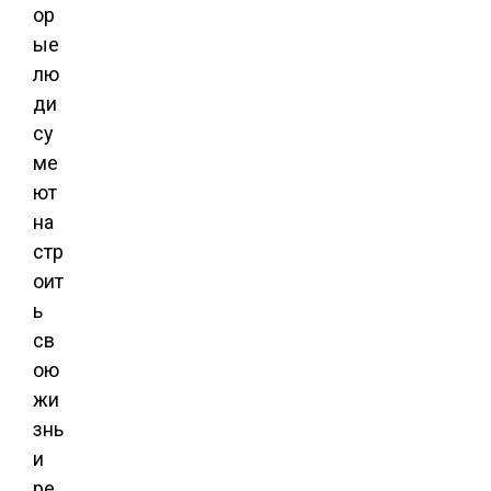
ор
ые
лю
ди
су
ме
ют
на
стр
оит
ь
св
ою
жи
знь
и
ре