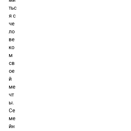
тьс
я с
че
ло
ве
ко
м
св
ое
й
ме
чт
ы.
Се
ме
йн