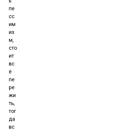
ь
пе
сс
им
из
м,
сто
ит
вс
ё
пе
ре
жи
ть,
тог
да
вс