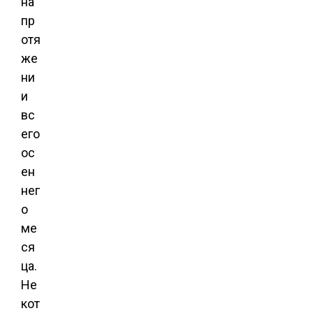
на
пр
отя
же
ни
и
вс
его
ос
ен
нег
о
ме
ся
ца.
Не
кот