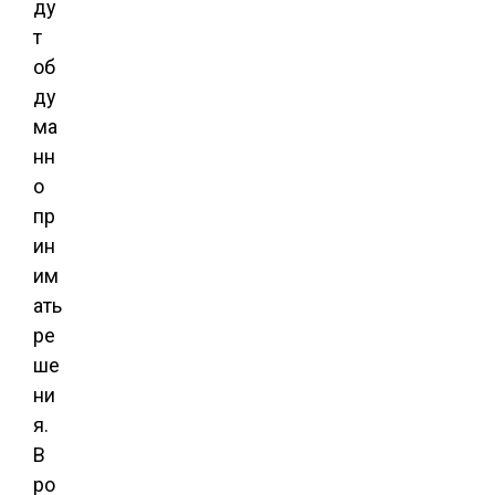
ду
т
об
ду
ма
нн
о
пр
ин
им
ать
ре
ше
ни
я.
В
ро