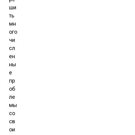
ши
ть
мн
ого
чи
сл
ен
ны
е
пр
об
ле
мы
со
св
ои