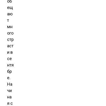
об
ещ
аю
т
мн
ого
стр
аст
и в
се
нтя
бр
е.
На
чи
на
я с