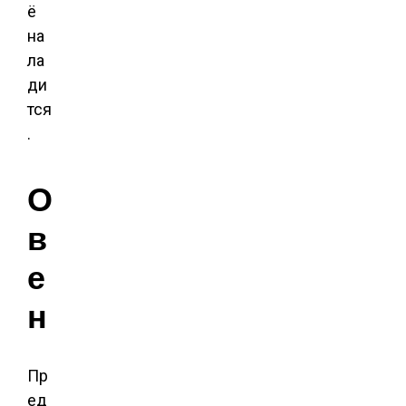
ё
на
ла
ди
тся
.
О
в
е
н
Пр
ед