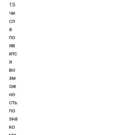
15
чи
сл
а
по
яв
итс
я
во
зм
ож
но
сть
по
зна
ко
ми