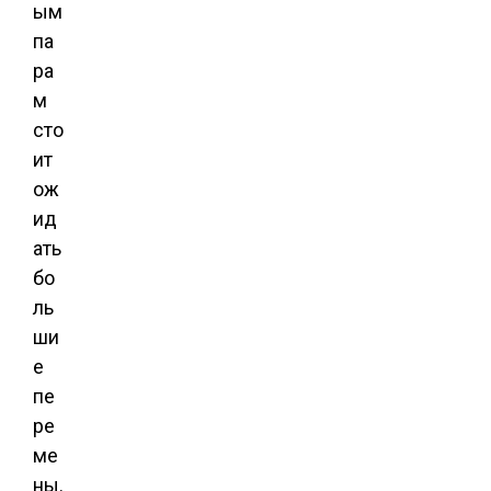
ым
па
ра
м
сто
ит
ож
ид
ать
бо
ль
ши
е
пе
ре
ме
ны.