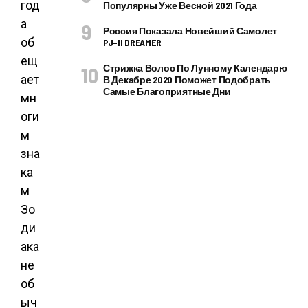
год
Популярны Уже Весной 2021 Года
а
Россия Показала Новейший Самолет
об
PJ–II DREAMER
ещ
Стрижка Волос По Лунному Календарю
ает
В Декабре 2020 Поможет Подобрать
Самые Благоприятные Дни
мн
оги
м
зна
ка
м
Зо
ди
ака
не
об
ыч