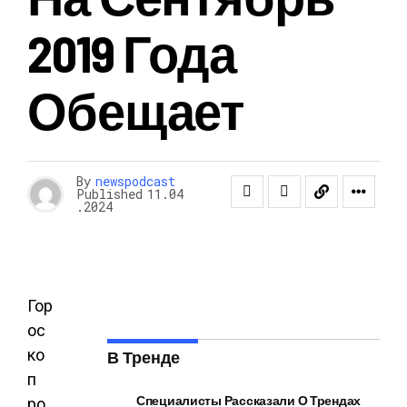
2019 Года
Обещает
By
newspodcast
Published
11.04
.2024
Гор
ос
ко
В Тренде
п
Специалисты Рассказали О Трендах
ро