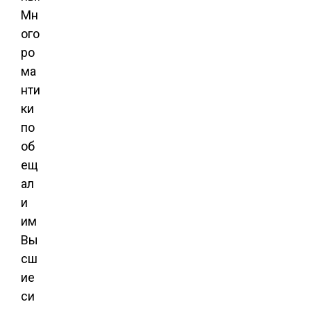
Мн
ого
ро
ма
нти
ки
по
об
ещ
ал
и
им
Вы
сш
ие
си