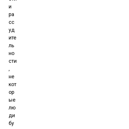
и
ра
сс
уд
ите
ль
но
сти
,
не
кот
ор
ые
лю
ди
бу