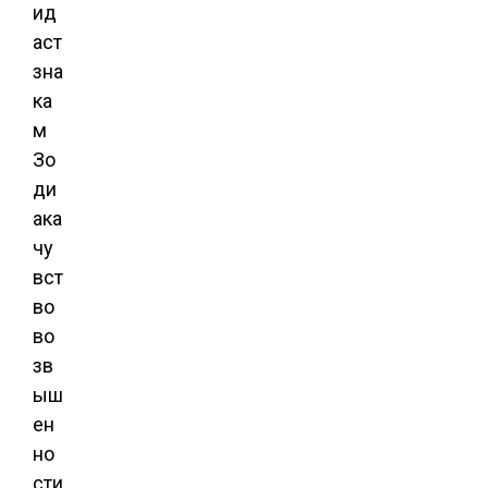
ид
аст
зна
ка
м
Зо
ди
ака
чу
вст
во
во
зв
ыш
ен
но
сти