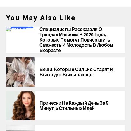
You May Also Like
Специалисты Рассказали О
Трендах Макияжа В 2020 Года,
Которые Помогут Подчеркнуть
Свежесть И Молодость В Любом
Возрасте
Вещи, Которые Сильно Старят И
Выглядят Вызывающе
Прически На Каждый День За 5
Минут, 5 Стильных Идей