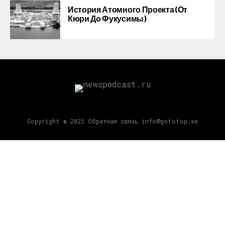
История Атомного Проекта (от
Кюри До Фукусимы)
Copyright © 2025 Обратная связь info@gototop.ee