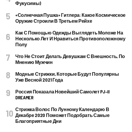
Фукусимы)
«Солнечная Пушка» Гитлера: Какое Космическое
Оружие Строили В Третьем Рейхе
Как С Помощью Одежды Выглядеть Моложе На
Несколько Лет И Нравиться Противоположному
Полу
Что Не Стоит Делать Девушкам С Внешность, По
Мнению Мужчин
Модные Стрижки, Которые Будут Популярны
Уже Весной 2021 Года
Россия Показала Новейший Самолет PJ–II
DREAMER
Стрижка Волос По Лунному Календарю В
Декабре 2020 Поможет Подобрать Самые
Благоприятные Дни