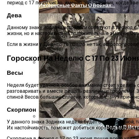
период с 17 по 20 число, именно это то время, когда 
Интересные Факты О Войнах…
Дева
Данному знаку Зодиака астрологи советуют в период с
жизни, но и настроиться на положительные эмоции. Ос
Если в жизни у Дев что-то пошло не так, астрологи со
Гороскоп На Неделю С 17 По 23 Июн
Весы
Женская Зимняя Обувь: 5 Стильных Мо
Неделя будет удачной, особое внимание стоит уделить
разговаривать и вместе решать различные проблемы. 
спиной Весов большие сплетни, которые станут причин
Скорпион
У данного знака Зодиака неделя будет очень сложной, та
Самая Известная Охота На Ведьм В Ист
Их настойчивость, поможет добиться хороших результат
Скорпиона в период с 17 по 23 июня лучше всего удели