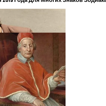
ают Вас Стильной, Но И Притянут Деньги И Удачу