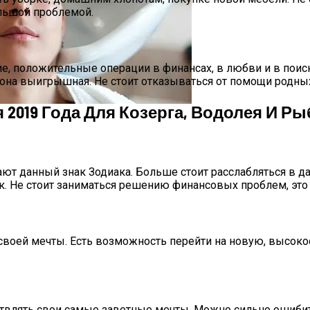
льшой проблемой.
шие, положительные операции в финансах, в любви и в по
на выигрышная. Не стоит отказываться от помощи родных 
 2019 Года Для Козерга, Водолея И Ры
а Октябрь 2025 Года
ют данный знак Зодиака. Больше стоит расслабляться в д
ок. Не стоит заниматься решению финансовых проблем, это
оей мечты. Есть возможность перейти на новую, высокооп
ствлять свои самые заветные мечты. Можно сильно ошибит