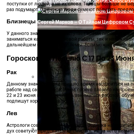
поступки от людей, а не их слова. Тельцы больше не в
раз подумают. Одинокие люди сумеют получить предло
Близнецы
Сергей Марков — О Тайном Цифровом Су
У данного знака Зодиака наступает время перемен и ос
заниматься как поиском новой работы, так и налажива
дальнейшем большие проблемы. Если можно вечером пос
Гороскоп На Неделю С 17 По 23 Июня
Рак
Данному знаку Зодиака пришло время настроиться на 
Ваша Любовь К Оранжевому: Глоток Эне
работе над самим собой. Из-за своего плохого настроен
22 и 23 июня можно начинать заниматься работой, обуч
подпишут хорошую сделку.
Лев
Астрологи советуют данному знаку Зодиака настроитьс
дух советуют предсказатели смирить, из-за него возмо