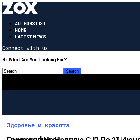
AUTHORS LIST
HOME
LATEST NEWS
Connect with us
Hi, What Are You Looking For?
Здоровье и красота
newspodcast.ru
Гороскоп На Неделю С 17 По 23 Июн