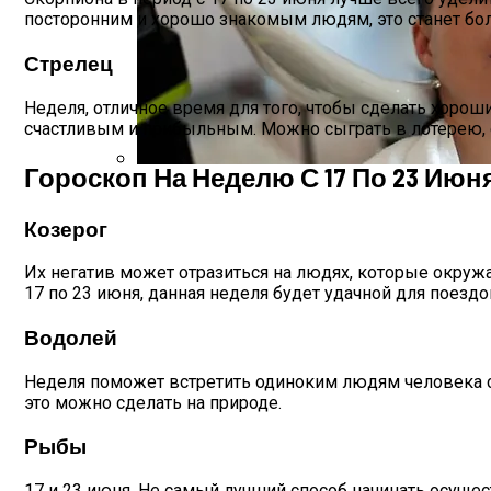
посторонним и хорошо знакомым людям, это станет бо
Стрелец
Неделя, отличное время для того, чтобы сделать хоро
счастливым и прибыльным. Можно сыграть в лотерею, о
Гороскоп На Неделю С 17 По 23 Июня
Лунный Календарь Окрашивания Волос Н
Козерог
Их негатив может отразиться на людях, которые окружа
17 по 23 июня, данная неделя будет удачной для поезд
Водолей
Неделя поможет встретить одиноким людям человека св
это можно сделать на природе.
Рыбы
17 и 23 июня. Не самый лучший способ начинать осуще