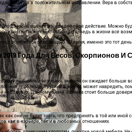
звезды сойдутся в положительном направлении. Вера в собс
 17по 23 июня оценивать каждое своё действие. Можно буд
торожность, также стоит соблюдать, ведь в жизни всё воз
ветуют обратиться за помощью 19 июня, именно это тот ден
я 2019 Года Для Весов, Скорпионов И
делей, За Которыми Выстраиваются В Очереди
 своему любимому человеку, именно он ожидает больше вс
Злобные проблемы и рутина в жизни, может навредить, п
ой недоверия. Данному знаку Зодиака стоит больше довер
к как они не будут знать, что предпринять в той или иной 
ории: Как Проходил Салемский Процесс
ов как в карьере, так и в любовных отношениях.
ть уборке, домашним хлопотам, покупке новой мебели. Не