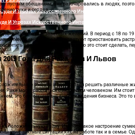
ерят пустым обещаниям, они разочаровались в людях, поэто
жение руки и сердца.
де И Угрозах Искусственного Интеллекта
уществление самых заветных желаний. В период с 18 по 19
ние личной жизни. Астрологи советуют приостановить раст
вятить время отдыху, обязательно это стоит сделать, пе
 2019 Года Для Рака, Дев И Львов
положительные эмоции и постараться решить различные ж
ргии Или Сигнал Уставшей Души
ия, Раки могут расстаться с любимым человеком. Им стоит 
ением, это благоприятные дни для ведения бизнеса. Это т
я на положительную волну. Именно такое настроение сумее
жны конфликтные ситуации как на работе так и в семье. О