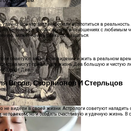
 со здоровьем.
ь удачно. Всё что запланировали воплотиться в реальность
 но не только в финансах, но и в отношениях с любимым 
лению, может начать резко повышаться.
ологи советуют забыть сновидение и жить в реальном време
делей, За Которыми Выстраиваются В Очереди
акомства могут привлечь в жизнь Дев большую и чистую л
обрадуют Дев.
Для Весов, Скорпионов И Стерльцов
о не видели в своей жизни. Астрологи советуют наладить
человеком, но и создать счастливую и удачную жизнь. В с
ории: Как Проходил Салемский Процесс