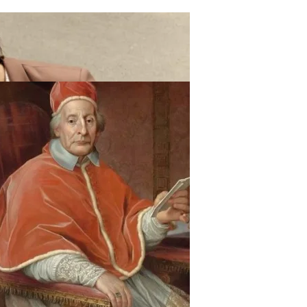
ают Вас Стильной, Но И Притянут Деньги И Удачу