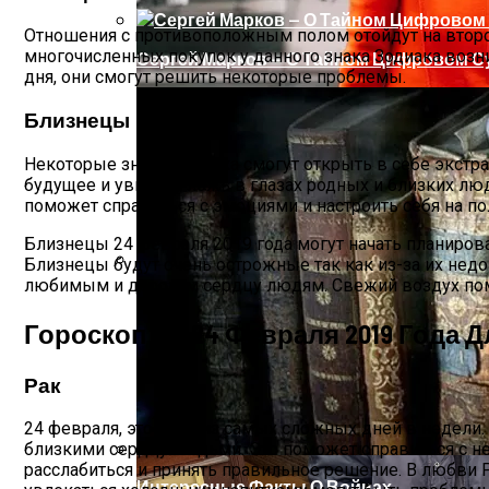
Отношения с противоположным полом отойдут на второй
многочисленных покупок у данного знака Зодиака возн
Сергей Марков — О Тайном Цифровом Су
дня, они смогут решить некоторые проблемы.
Близнецы
Некоторые знаки Зодиака смогут открыть в себе экст
будущее и увидеть ложь в глазах родных и близких люд
поможет справиться с эмоциями и настроить себя на п
Близнецы 24 февраля 2019 года могут начать планиров
Близнецы будут очень острожные так как из-за их нед
любимым и дорогим сердцу людям. Свежий воздух по
Ваша Любовь К Оранжевому: Глоток Эне
Гороскоп На 24 Февраля 2019 Года Д
Рак
24 февраля, это один из самых сложных дней в недели
близкими сердцу людьми. Это поможет справиться с н
расслабиться и принять правильное решение. В любви 
Интересные Факты О Войнах…