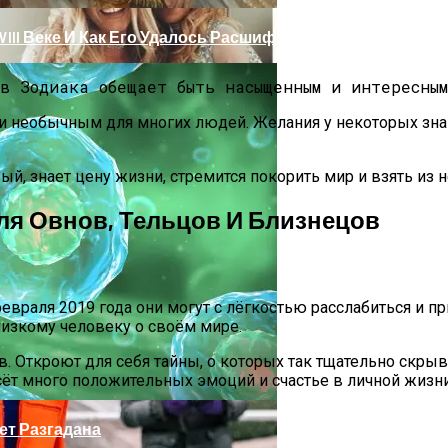
III Веке И Как Его Удалось Расшифровать
 и необычным для многих людей. Желания у некоторых знак
вый, знает цену жизни, стремится покорить мир и взять из
Для Овнов, Тельцов И Близнецов
евраля 2019 года они могут с лёгкостью расслабиться и п
лизкому человеку о своём мире.
 Тебе Успех В 2026 Году По Знаку Зодиака
 Откроют для себя тайны, о которых так тщательно скрыва
есёт много положительных эмоций и счастье в личной жиз
ет Разгадана