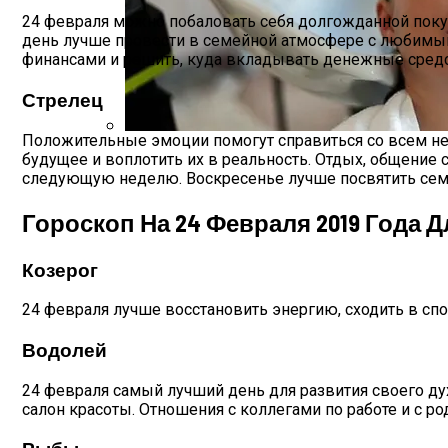
24 февраля можно побаловать себя долгожданной покупк
день лучше провести в семейной атмосфере с любимым
финансами и решить, куда вкладывать денежные средс
Стрелец
Положительные эмоции помогут справиться со всем нег
будущее и воплотить их в реальность. Отдых, общение
Лунный Календарь Окрашивания Волос Н
следующую неделю. Воскресенье лучше посвятить семь
Гороскоп На 24 Февраля 2019 Года 
Козерог
24 февраля лучше восстановить энергию, сходить в сп
Водолей
24 февраля самый лучший день для развития своего дух
салон красоты. Отношения с коллегами по работе и с 