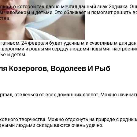
ой, о которой так давно мечтал данный знак Зодиака. Он
 человеком и детьми. Это сближает и помогает решить в
тва.
ативом. 24 февраля будет удачным и счастливым для данн
 с дорогими и родными сердцу людьми подымит настроени
а Октябрь 2025 Года
е и детям.
Для Козерогов, Водолеев И Рыб
ортзал, отвлечься от всех домашних хлопот. Можно начина
овного творчества. Можно отдохнуть на природе с родным
родными людьми складываются очень удачно.