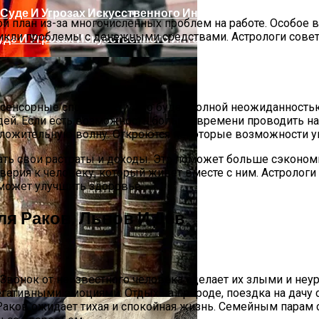
 план из-за многочисленных проблем на работе. Особое в
икли проблемы с денежными средствами. Астрологи советую
де И Угрозах Искусственного Интеллекта
расенсорные способности. Это будет полной неожиданност
ей. Если есть возможность больше времени проводить на 
оложительную волну. Откроются некоторые возможности у
ать свои растраты и доходы. Это поможет больше сэконом
оверия к человеку, который живет вместе с ним. Астролог
может улучшить здоровье.
ргии Или Сигнал Уставшей Души
ля Раков, Львов И Дев
. Звонок от неизвестного человека сделает их злыми и н
егативными эмоциями. Отдых на природе, поездка на дач
Раков ожидает тихая и спокойная жизнь. Семейным парам 