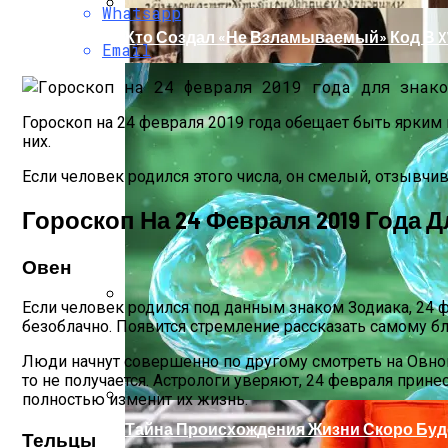
Whatsapp
Кто Создал «не Взламываемый» Код В XV
Email
Гороскоп на 24 февраля 2019 года обещает быть ярким
них.
Если человек родился этого числа, он смелый, отзывчи
Гороскоп На 24 Февраля 2019 Года 
Овен
Если человек родился под данным знаком Зодиака, 24 ф
безоблачно. Появится стремление рассказать самому б
Раскрась Свой Год: Какой Цвет Принесет
Люди начнут совершенно по другому смотреть на Овнов.
то не получается. Астрологи уверяют, 24 февраля прин
полностью изменит их жизнь.
Тайна Происхождения Жизни Скоро Буд
Тельцы