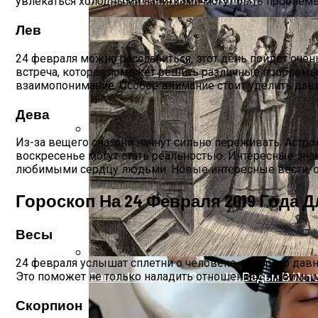
увлекаться холодными напитками могут быть проблемы
Лев
24 февраля можно расслабиться, этот день пойдёт очен
встреча, которая поможет решить различные проблемы,
взаимопонимание. Особое внимание стоит уделить дав
Дева
Из-за вещего сна, они начнут сильно переживать. Астр
Женская Зимняя Обувь: 5 Стильных Мо
воскресенье могут стать реальностью. Интересные зн
любимыми сердцу людьми. Новые интересные вести, 
Гороскоп На 24 Февраля 2019 Года 
Весы
24 февраля услышат сплетни о человеке, которого давн
Это поможет не только наладить отношения с любимым 
Самая Известная Охота На Ведьм В Ист
Скорпион