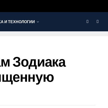
КА И ТЕХНОЛОГИИ
ам Зодиака
ыщенную