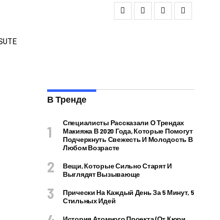
В Тренде
Специалисты Рассказали О Трендах
Макияжа В 2020 Года, Которые Помогут
Подчеркнуть Свежесть И Молодость В
Любом Возрасте
Вещи, Которые Сильно Старят И
Выглядят Вызывающе
Прически На Каждый День За 5 Минут, 5
Стильных Идей
История Атомного Проекта (от Кюри