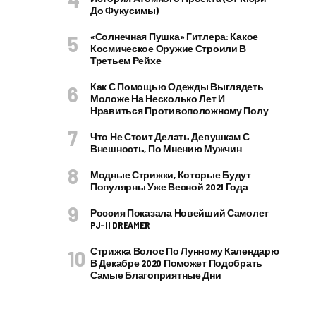
До Фукусимы)
«Солнечная Пушка» Гитлера: Какое
Космическое Оружие Строили В
Третьем Рейхе
Как С Помощью Одежды Выглядеть
Моложе На Несколько Лет И
Нравиться Противоположному Полу
Что Не Стоит Делать Девушкам С
Внешность, По Мнению Мужчин
Модные Стрижки, Которые Будут
Популярны Уже Весной 2021 Года
Россия Показала Новейший Самолет
PJ–II DREAMER
Стрижка Волос По Лунному Календарю
В Декабре 2020 Поможет Подобрать
Самые Благоприятные Дни