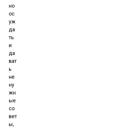
но
ос
уж
да
ть
и
да
ват
ь
не
ну
жн
ые
со
вет
ы,