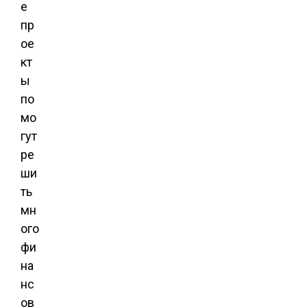
е
пр
ое
кт
ы
по
мо
гут
ре
ши
ть
мн
ого
фи
на
нс
ов