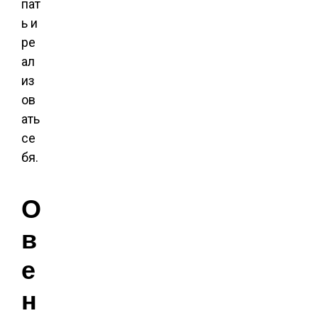
пат
ь и
ре
ал
из
ов
ать
се
бя.
О
в
е
н