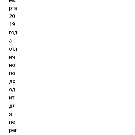
рта
20
19
год
а
отл
ич
но
по
дх
од
ит
дл
я
пе
рег