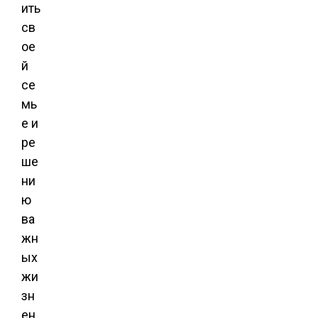
ить
св
ое
й
се
мь
е и
ре
ше
ни
ю
ва
жн
ых
жи
зн
ен