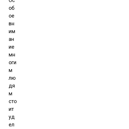
Ос
об
ое
вн
им
ан
ие
мн
оги
м
лю
дя
м
сто
ит
уд
ел