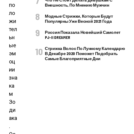
по
Внешность, По Мнению Мужчин
ло
Модные Стрижки, Которые Будут
жи
Популярны Уже Весной 2021 Года
тел
Россия Показала Новейший Самолет
ьн
PJ–II DREAMER
ые
Стрижка Волос По Лунному Календарю
эм
В Декабре 2020 Поможет Подобрать
Самые Благоприятные Дни
оц
ии
зна
ка
м
Зо
ди
ака
.