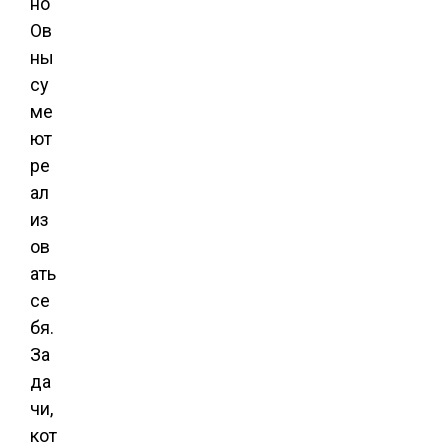
но
Ов
ны
су
ме
ют
ре
ал
из
ов
ать
се
бя.
За
да
чи,
кот