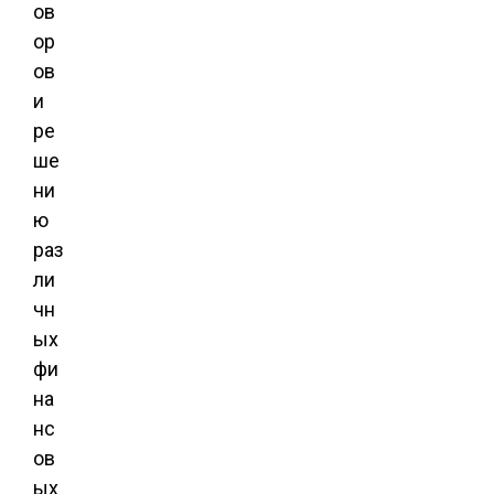
ов
ор
ов
и
ре
ше
ни
ю
раз
ли
чн
ых
фи
на
нс
ов
ых