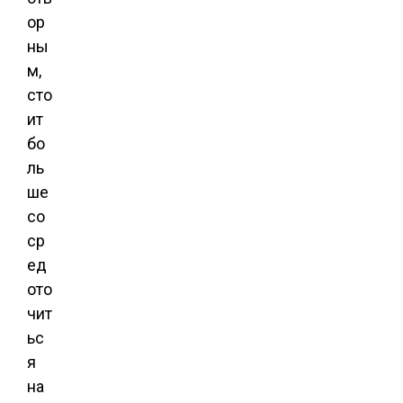
ор
ны
м,
сто
ит
бо
ль
ше
со
ср
ед
ото
чит
ьс
я
на