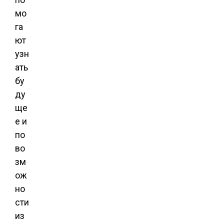
мо
га
ют
узн
ать
бу
ду
ще
е и
по
во
зм
ож
но
сти
из