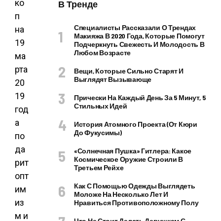
ко
В Тренде
п
Специалисты Рассказали О Трендах
на
Макияжа В 2020 Года, Которые Помогут
19
Подчеркнуть Свежесть И Молодость В
Любом Возрасте
ма
рта
Вещи, Которые Сильно Старят И
Выглядят Вызывающе
20
19
Прически На Каждый День За 5 Минут, 5
Стильных Идей
год
а
История Атомного Проекта (от Кюри
До Фукусимы)
по
да
«Солнечная Пушка» Гитлера: Какое
Космическое Оружие Строили В
рит
Третьем Рейхе
опт
Как С Помощью Одежды Выглядеть
им
Моложе На Несколько Лет И
из
Нравиться Противоположному Полу
м и
Что Не Стоит Делать Девушкам С