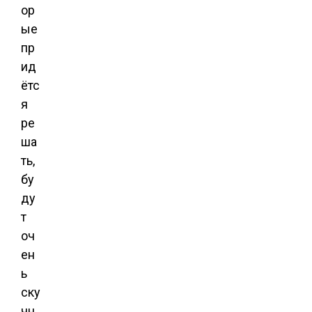
ор
ые
пр
ид
ётс
я
ре
ша
ть,
бу
ду
т
оч
ен
ь
ску
чн