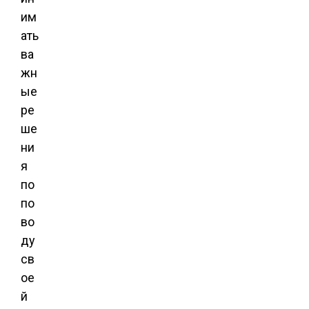
им
ать
ва
жн
ые
ре
ше
ни
я
по
по
во
ду
св
ое
й