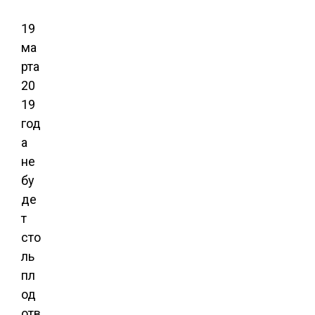
19
ма
рта
20
19
год
а
не
бу
де
т
сто
ль
пл
од
отв