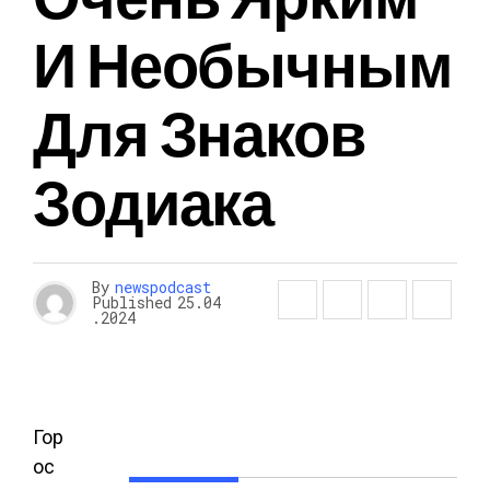
И Необычным
Для Знаков
Зодиака
By
newspodcast
Published
25.04
.2024
Гор
ос