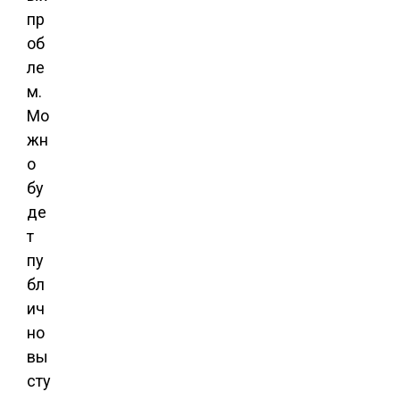
пр
об
ле
м.
Мо
жн
о
бу
де
т
пу
бл
ич
но
вы
сту