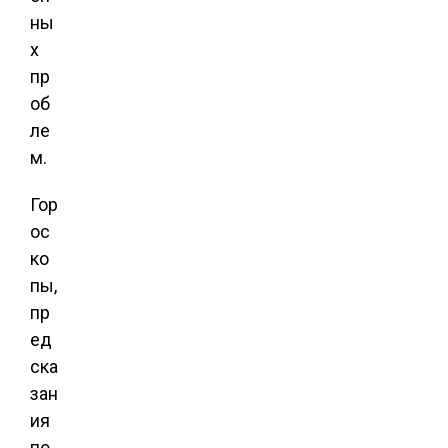
ны
х
пр
об
ле
м.
Гор
ос
ко
пы,
пр
ед
ска
зан
ия
по