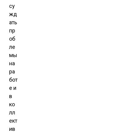
су
жд
ать
пр
об
ле
мы
на
ра
бот
е и
в
ко
лл
ект
ив