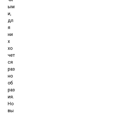
ым
и,
дл
я
ни
х
хо
чет
ся
раз
но
об
раз
ия.
Но
вы