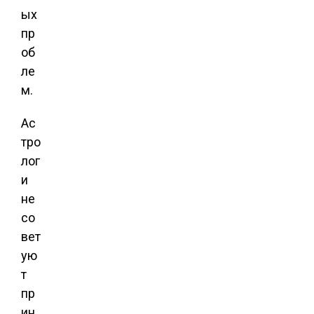
ых
пр
об
ле
м.
Ас
тро
лог
и
не
со
вет
ую
т
пр
ин