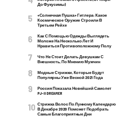
До Фукусимы)
«Солнечная Пушка» Гитлера: Какое
Космическое Оружие Строили В
Третьем Рейхе
Как С Помощью Одежды Выглядеть
Моложе На Несколько Лет И
Нравиться Противоположному Полу
Что Не Стоит Делать Девушкам С
Внешность, По Мнению Мужчин
Модные Стрижки, Которые Будут
Популярны Уже Весной 2021 Года
Россия Показала Новейший Самолет
PJ–II DREAMER
Стрижка Волос По Лунному Календарю
В Декабре 2020 Поможет Подобрать
Самые Благоприятные Дни