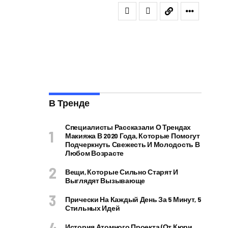
В Тренде
Специалисты Рассказали О Трендах
Макияжа В 2020 Года, Которые Помогут
Подчеркнуть Свежесть И Молодость В
Любом Возрасте
Вещи, Которые Сильно Старят И
Выглядят Вызывающе
Прически На Каждый День За 5 Минут, 5
Стильных Идей
История Атомного Проекта (от Кюри