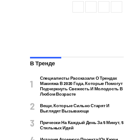
В Тренде
Специалисты Рассказали О Трендах
Макияжа В 2020 Года, Которые Помогут
Подчеркнуть Свежесть И Молодость В
Любом Возрасте
Вещи, Которые Сильно Старят И
Выглядят Вызывающе
Прически На Каждый День За 5 Минут, 5
Стильных Идей
История Атомного Проекта (от Кюри