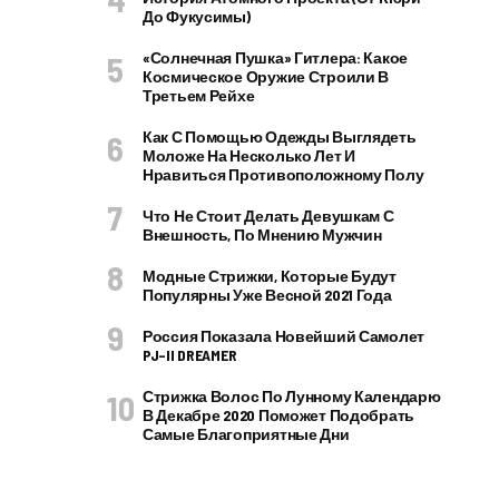
До Фукусимы)
«Солнечная Пушка» Гитлера: Какое
Космическое Оружие Строили В
Третьем Рейхе
Как С Помощью Одежды Выглядеть
Моложе На Несколько Лет И
Нравиться Противоположному Полу
Что Не Стоит Делать Девушкам С
Внешность, По Мнению Мужчин
Модные Стрижки, Которые Будут
Популярны Уже Весной 2021 Года
Россия Показала Новейший Самолет
PJ–II DREAMER
Стрижка Волос По Лунному Календарю
В Декабре 2020 Поможет Подобрать
Самые Благоприятные Дни