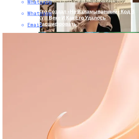
Whatsapp
Кто Создал «не Взламываемый» Код В
Whatsapp
XVIII Веке И Как Его Удалось
Расшифровать
Email
Раскрась Свой Год: Какой Цвет
Принесет Тебе Успех В 2026 Году По
Знаку Зодиака