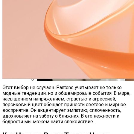
Самая Известная Охота На Ведьм В
Истории: Как Проходил Салемский
Процесс
Этот выбор не случаен. Pantone учитывает не только
Лунный Календарь Окрашивания
модные тенденции, но и общемировые события. В мире,
Волос На Октябрь 2025 Года
насыщенном напряжением, страстью и агрессией,
персиковый цвет обещает принести светлое и мирное
восприятие. Он акцентирует эмпатию, сплоченность,
вдохновляет на заботу о ближних. В его нежности и
бодрости мы можем найти спокойствие.