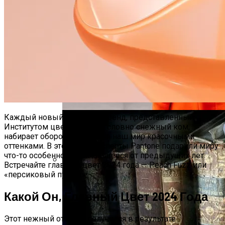
Тайна Происхождения Жизни Скоро
Будет Разгадана
Сергей Марков — О Тайном Цифровом
Суде И Угрозах Искусственного
Интеллекта
Каждый новый цветовой тренд, представленный
Институтом цвета Pantone, словно снежный ком,
набирает обороты, заполняя наш мир красочными
оттенками. В этом году эксперты Pantone подарили миру
что-то особенное, отличающееся от предыдущих лет.
Встречайте главный цвет 2024 года — Peach Fuzz или
«персиковый пушок».
Ваша Любовь К Оранжевому: Глоток
Энергии Или Сигнал Уставшей Души
Какой Он, Главный Цвет 2024 Года
Этот нежный оттенок получился в результате