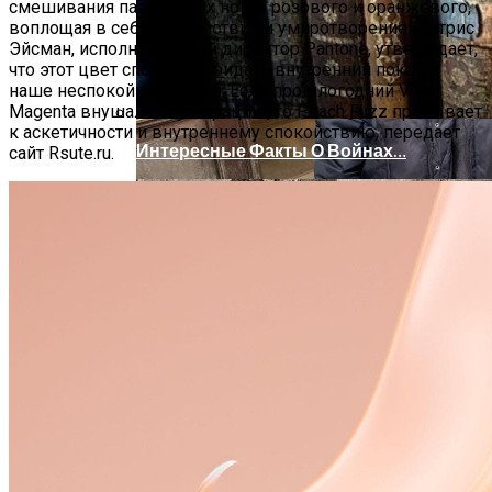
смешивания пастельных ноток розового и оранжевого,
воплощая в себе спокойствие и умиротворение. Литрис
Эйсман, исполнительный директор Pantone, утверждает,
что этот цвет способен придать внутренний покой в
наше неспокойное время. Если прошлогодний Viva
Magenta внушал силу и грацию, то Peach Fuzz призывает
к аскетичности и внутреннему спокойствию, передает
Интересные Факты О Войнах…
сайт Rsute.ru.
Женская Зимняя Обувь: 5 Стильных
Моделей, За Которыми
Выстраиваются В Очереди