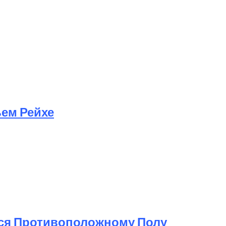
ьем Рейхе
ься Противоположному Полу