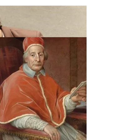
ают Вас Стильной, Но И Притянут Деньги И Удачу