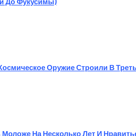
ри До Фукусимы)
 Космическое Оружие Строили В Трет
Моложе На Несколько Лет И Нравит