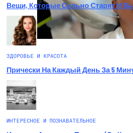
Вещи, Которые Сильно Старят И 
Лунный Календарь Окрашивания Волос Н
ЗДОРОВЬЕ И КРАСОТА
Прически На Каждый День За 5 Мин
ИНТЕРЕСНОЕ И ПОЗНАВАТЕЛЬНОЕ