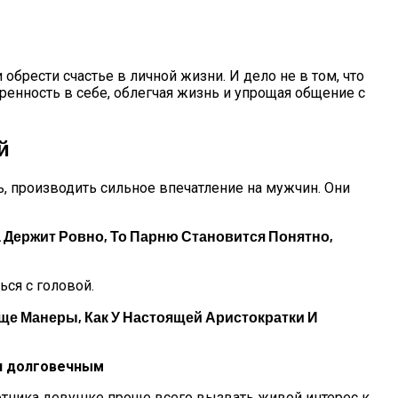
рести счастье в личной жизни. И дело не в том, что
енность в себе, облегчая жизнь и упрощая общение с
й
ь, производить сильное впечатление на мужчин. Они
а Держит Ровно, То Парню Становится Понятно,
ься с головой.
ще Манеры, Как У Настоящей Аристократки И
и долговечным
отника девушке проще всего вызвать живой интерес к