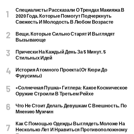
Специалисты Рассказали О Трендах Макияжа В
2020 Года, Которые Помогут Подчеркнуть
Свежесть И Молодость В Любом Возрасте
Вещи, Которые Сильно Старят И Выглядят
Вызывающе
Прически На Каждый День За 5 Минут, 5
Стильных Идей
История Атомного Проекта (от Кюри До
Фукусимы)
«Солнечная Пушка» Гитлера: Какое Космическое
Оружие Строили В Третьем Рейхе
Что Не Стоит Делать Девушкам С Внешность, По
Мнению Мужчин
Как С Помощью Одежды Выглядеть Моложе На
Несколько Лет И Нравиться Противоположному