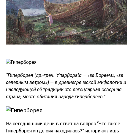
“Гиперборея (др.-греч. Ὑπερβορεία — «за Бореем», «за
северным ветром») — в древнегреческой мифологии и
наследующей её традиции это легендарная северная
страна, место обитания народа гипербореев.”
На сегодняшний день в ответ на вопрос “Что такое
Гиперборея и где сия находилась?” историки лишь