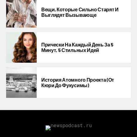
Вещи, Которые Сильно Старят И
Выглядят Вызывающе
Прически На Каждый День За 5
Минут, 5 Стильных Идей
История Атомного Проекта (от
Кюри До Фукусимы)