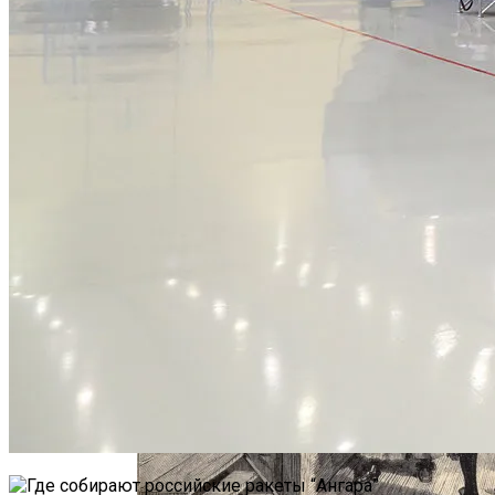
Интересные Факты О Войнах…
Женская Зимняя Обувь: 5 Стильных
Моделей, За Которыми
Выстраиваются В Очереди