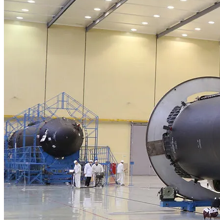
Тайна Происхождения Жизни Скоро
Будет Разгадана
Сергей Марков — О Тайном Цифровом
Суде И Угрозах Искусственного
Интеллекта
Ваша Любовь К Оранжевому: Глоток
Энергии Или Сигнал Уставшей Души