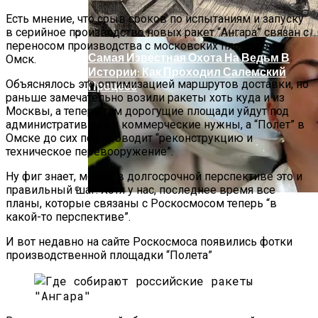
Есть мнение, что срыв сроков по испытаниям и запуску
в серийное производство новых ракет “Ангара” связан с
переносом производства с московских площадок в
Самая Известная Охота На Ведьм В
Омск.
Истории: Как Проходил Салемский
Объяснялось это оптимизацией маршрутов доставки, но
Процесс
раньше замечательно возили ракеты хоть куда и из
Москвы, а теперь там дорогущие площади уйдут под
административные и коммерческие нужны, а “Полет” в
Омске до сих пор проводит “реконструкцию и
техническое перевооружение”.
Ну фиг знает, может в долгосрочной перспективе это и
правильный шаг. Хотя у нас, последнее время все
планы, которые связаны с Роскосмосом теперь “в
Лунный Календарь Окрашивания
какой-то перспективе”.
Волос На Октябрь 2025 Года
И вот недавно на сайте Роскосмоса появились фотки
производственной площадки “Полета”