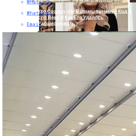
Whatsapp
Кто Создал «не Взламываемый» Код В
Whatsapp
XVIII Веке И Как Его Удалось
Расшифровать
Email
Раскрась Свой Год: Какой Цвет
Принесет Тебе Успех В 2026 Году По
Знаку Зодиака