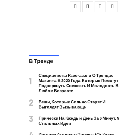
В Тренде
Специалисты Рассказали О Трендах
Макияжа В 2020 Года, Которые Помогут
Подчеркнуть Свежесть И Молодость В
Любом Возрасте
Вещи, Которые Сильно Старят И
Выглядят Вызывающе
Прически На Каждый День За 5 Минут, 5
Стильных Идей
История Атомного Проекта (от Кюри