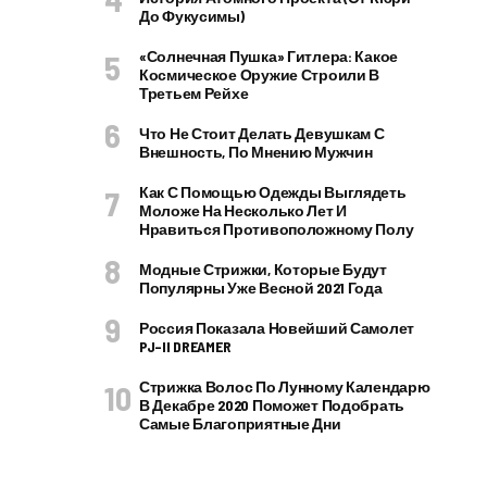
До Фукусимы)
«Солнечная Пушка» Гитлера: Какое
Космическое Оружие Строили В
Третьем Рейхе
Что Не Стоит Делать Девушкам С
Внешность, По Мнению Мужчин
Как С Помощью Одежды Выглядеть
Моложе На Несколько Лет И
Нравиться Противоположному Полу
Модные Стрижки, Которые Будут
Популярны Уже Весной 2021 Года
Россия Показала Новейший Самолет
PJ–II DREAMER
Стрижка Волос По Лунному Календарю
В Декабре 2020 Поможет Подобрать
Самые Благоприятные Дни