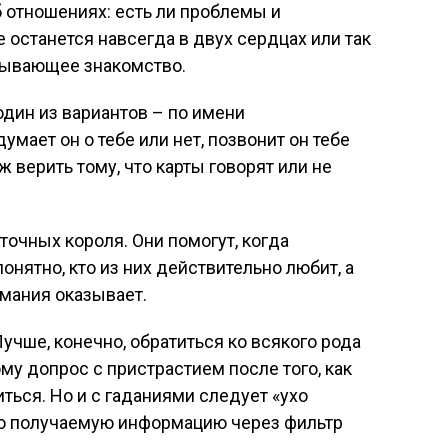
б отношениях: есть ли проблемы и
е останется навсегда в двух сердцах или так
язывающее знакомство.
 один из вариантов – по имени
умает он о тебе или нет, позвонит он тебе
уж верить тому, что карты говорят или не
рточных короля. Они помогут, когда
нятно, кто из них действительно любит, а
имания оказывает.
учше, конечно, обратиться ко всякого рода
му допрос с пристрастием после того, как
ться. Но и с гаданиями следует «ухо
сю получаемую информацию через фильтр