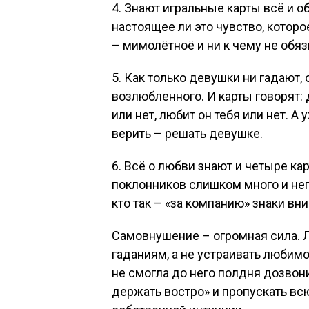
4. Знают игральные карты всё и о
настоящее ли это чувство, которо
– мимолётноё и ни к чему не об
5. Как только девушки ни гадают,
возлюбленного. И карты говорят: д
или нет, любит он тебя или нет. А 
верить – решать девушке.
6. Всё о любви знают и четыре ка
поклонников слишком много и непо
кто так – «за компанию» знаки вн
Самовнушение – огромная сила. Л
гаданиям, а не устраивать любимо
не смогла до него полдня дозвони
держать востро» и пропускать в