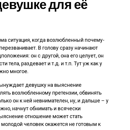
евушке для её
ма ситуация, когда возлюбленный почему-
 перезванивает. В голову сразу начинают
оложения: он с другой, она его целует, он
и тела, раздевает и т.д. и т.п. Тут уж как у
жно многое.
вынуждает девушку на выяснение
лять возлюбленному претензии, обвинять
олько он к ней невнимателен, ну, и дальше – у
можно, начнут обнимать и всячески
 выяснение отношение может стать
 молодой человек окажется не готовым к