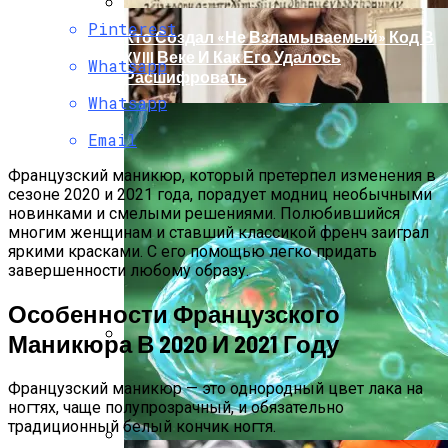
Pinterest
Кто Создал «не Взламываемый» Код В
XVIII Веке И Как Его Удалось
Whatsapp
Расшифровать
Whatsapp
Email
Французский маникюр, который претерпел изменения в
сезоне 2020 и 2021 года, порадует модниц необычными
новинками и смелыми решениями. Полюбившийся
многим женщинам и ставший классикой френч заиграл
яркими красками. С его помощью легко придать
завершенности любому образу.
Особенности Французского
Маникюра В 2020 И 2021 Году
Раскрась Свой Год: Какой Цвет
Принесет Тебе Успех В 2026 Году По
Французский маникюр — это однородный цвет лака на
Знаку Зодиака
ногтях, чаще полупрозрачный, и обязательно
традиционный белый кончик ногтя.