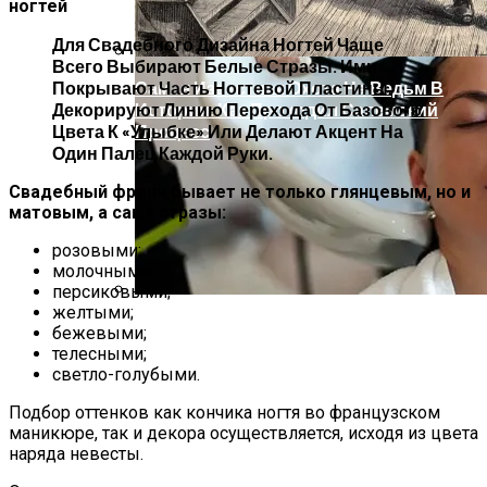
ногтей
Для Свадебного Дизайна Ногтей Чаще
Всего Выбирают Белые Стразы. Ими
Самая Известная Охота На Ведьм В
Покрывают Часть Ногтевой Пластины,
Истории: Как Проходил Салемский
Декорируют Линию Перехода От Базового
Процесс
Цвета К «улыбке» Или Делают Акцент На
Один Палец Каждой Руки.
Свадебный френч бывает не только глянцевым, но и
матовым, а сами стразы:
розовыми;
молочными;
персиковыми;
желтыми;
Лунный Календарь Окрашивания
бежевыми;
Волос На Октябрь 2025 Года
телесными;
светло-голубыми.
Подбор оттенков как кончика ногтя во французском
маникюре, так и декора осуществляется, исходя из цвета
наряда невесты.