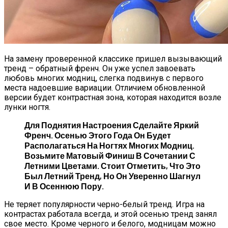
На замену проверенной классике пришел вызывающий
тренд – обратный френч. Он уже успел завоевать
любовь многих модниц, слегка подвинув с первого
места надоевшие вариации. Отличием обновленной
версии будет контрастная зона, которая находится возле
лунки ногтя.
Для Поднятия Настроения Сделайте Яркий
Френч. Осенью Этого Года Он Будет
Располагаться На Ногтях Многих Модниц.
Возьмите Матовый Финиш В Сочетании С
Летними Цветами. Стоит Отметить, Что Это
Был Летний Тренд, Но Он Уверенно Шагнул
И В Осеннюю Пору.
Не теряет популярности черно-белый тренд. Игра на
контрастах работала всегда, и этой осенью тренд занял
свое место. Кроме черного и белого, модницам можно