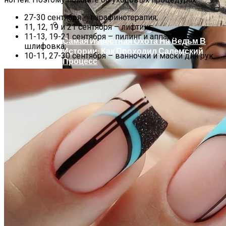
27-30 сентября – парафинотерапия;
11, 12, 19 и 21 сентября – лифтинг;
11-13, 19-21 сентября – пилинг и аппаратная
Самая Известная Охота На Ведьм В
шлифовка;
Истории: Как Проходил Салемский
10-11, 27-30 сентября – ванночки и маски для рук.
Процесс
Лунный Календарь Окрашивания
Волос На Октябрь 2025 Года