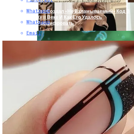
Whatsapp
Кто Создал «не Взламываемый» Код В
XVIII Веке И Как Его Удалось
Whatsapp
Расшифровать
Email
Раскрась Свой Год: Какой Цвет
Принесет Тебе Успех В 2026 Году По
Знаку Зодиака