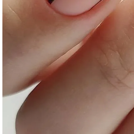
Тайна Происхождения Жизни Скоро
Будет Разгадана
Сергей Марков — О Тайном Цифровом
Суде И Угрозах Искусственного
Интеллекта
Ваша Любовь К Оранжевому: Глоток
Энергии Или Сигнал Уставшей Души