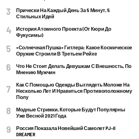
Прически На Каждый День За 5 Минут, 5
Стильных Идей
История Атомного Проекта (от Кюри До
Фукусимы)
«Солнечная Пушка» Гитлера: Какое Космическое
Оружие Строили В Третьем Рейхе
Что Не Стоит Делать Девушкам С Внешность, По
Мнению Мужчин
Как С Помощью Одежды Выглядеть Моложе На
Несколько Лет И Нравиться Противоположному
Полу
Модные Стрижки, Которые Будут Популярны
Уже Весной 2021 Года
Россия Показала Новейший Самолет PJ–II
DREAMER