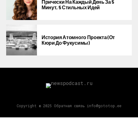
Прически На Каждый День За 5
Минут, 5 Стильных Идей
История Атомного Проекта (от
Кюри До Фукусимы)
Copyright © 2025 Обратная связь info@gototop.ee