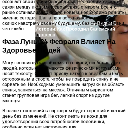
осознает свой путь и переродится. Необходимо искать
связи между людьми и свою связь с миром. Все что
ранее останавливало перед новым, необходимо решить
именно сегодня. Шаг в пропасть позволит сделать
Самая Известная Охота На Ведьм В
скачок навстречу своему будущему, без страха и боязни
Истории: Как Проходил Салемский
чего-либо.
Процесс
Фаза Луны 24 Февраля Влияет На
Здоровье Людей
Могут возникнуть проблемы со спиной, особенно у тех
людей, которые занимаются физическими нагрузками,
носят тяжести. Следует прислушаться к звездам и быть
осторожным в спорте, чтобы не повредить спину и не
сорвать ее. Необходимо уменьшить нагрузки на область
Лунный Календарь Окрашивания
спины, записаться на массаж. Отличным вариантом
Волос На Октябрь 2025 Года
станет групповая игра бег, легкий спорт на другие
мышцы.
В плане отношений в партнером будет хороший и легкий
день без изменений. Не стоит лезть из кожи для
удовлетворения всех потребностей половинки,
особенно если нет настроения для