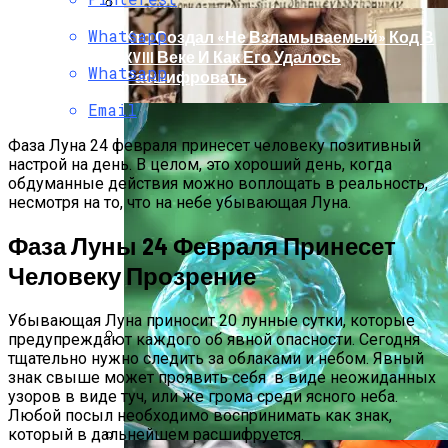
Whatsapp
Кто Создал «не Взламываемый» Код В
XVIII Веке И Как Его Удалось
Whatsapp
Расшифровать
Email
Фаза Луна 24 февраля принесет человеку позитивный
настрой на день. В целом, это хороший день, когда
обдуманные действия можно воплощать в реальность,
несмотря на то, что на небе убывающая Луна.
Фаза Луны 24 Февраля Принесет
Человеку Прозрение
Убывающая Луна приносит 20 лунные сутки, которые
предупреждают каждого об явной опасности. Сегодня
тщательно нужно следить за облаками и небом. Явный
Раскрась Свой Год: Какой Цвет
знак свыше может проявить себя в виде неожиданных
Принесет Тебе Успех В 2026 Году По
узоров в виде туч, или же грома среди ясного неба.
Знаку Зодиака
Любой посыл необходимо воспринимать как знак,
который в дальнейшем расшифруется.