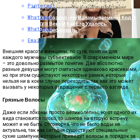
Pinterest
Whatsapp
Кто Создал «не Взламываемый» Код В
XVIII Веке И Как Его Удалось
Whatsapp
Расшифровать
Email
Внешняя красота женщины, по сути, понятие для
каждого мужчины субъективное. В современном мире
– это довольно размытое понятие. Две абсолютно
разные девушки могут считаться одинаково красивыми,
но при этом существуют некоторые рамки, которые
нельзя ни в коем случае переходить, так как это может
вызвать у некоторых отвращение с первого взгляда.
Грязные Волосы
Даже если локоны просто великолепны, но от одного их
вида становится плохо, то шансов на вторую встречу
Раскрась Свой Год: Какой Цвет
может и не быть. Отговорка, что не было воды не
Принесет Тебе Успех В 2026 Году По
актуальна, так как сегодня существуют специальные
Знаку Зодиака
сухие шампуни, которые приведут волосы в порядок за