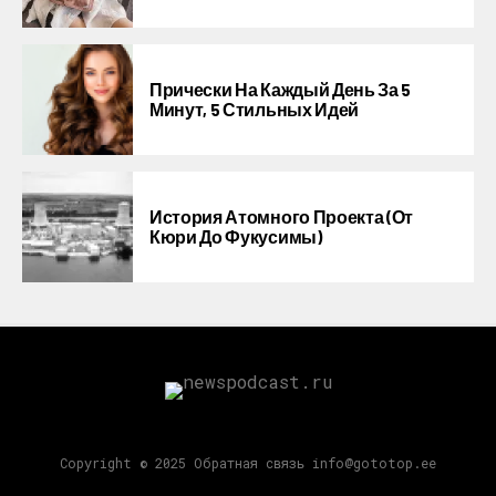
Прически На Каждый День За 5
Минут, 5 Стильных Идей
История Атомного Проекта (от
Кюри До Фукусимы)
Copyright © 2025 Обратная связь info@gototop.ee