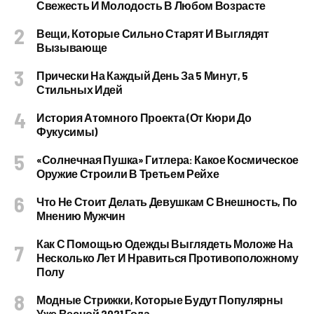
Свежесть И Молодость В Любом Возрасте
Вещи, Которые Сильно Старят И Выглядят
Вызывающе
Прически На Каждый День За 5 Минут, 5
Стильных Идей
История Атомного Проекта (от Кюри До
Фукусимы)
«Солнечная Пушка» Гитлера: Какое Космическое
Оружие Строили В Третьем Рейхе
Что Не Стоит Делать Девушкам С Внешность, По
Мнению Мужчин
Как С Помощью Одежды Выглядеть Моложе На
Несколько Лет И Нравиться Противоположному
Полу
Модные Стрижки, Которые Будут Популярны
Уже Весной 2021 Года