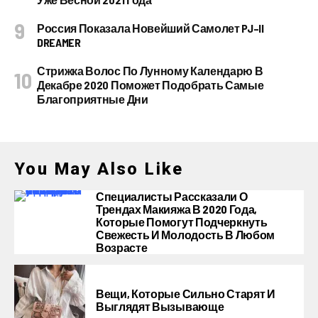
Россия Показала Новейший Самолет PJ–II
DREAMER
Стрижка Волос По Лунному Календарю В
Декабре 2020 Поможет Подобрать Самые
Благоприятные Дни
You May Also Like
Специалисты Рассказали О
Трендах Макияжа В 2020 Года,
Которые Помогут Подчеркнуть
Свежесть И Молодость В Любом
Возрасте
Вещи, Которые Сильно Старят И
Выглядят Вызывающе