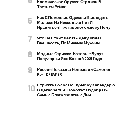
Космическое Оружие Строили В
Третьем Рейхе
Как С Помощью Одежды Выглядеть
Моложе На Несколько Лет И
Нравиться Противоположному Полу
Что Не Стоит Делать Девушкам С
Внешность, По Мнению Мужчин
Модные Стрижки, Которые Будут
Популярны Уже Весной 2021 Года
Россия Показала Новейший Самолет
PJ–II DREAMER
Стрижка Волос По Лунному Календарю
В Декабре 2020 Поможет Подобрать
Самые Благоприятные Дни