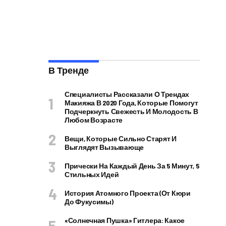
В Тренде
Специалисты Рассказали О Трендах
Макияжа В 2020 Года, Которые Помогут
Подчеркнуть Свежесть И Молодость В
Любом Возрасте
Вещи, Которые Сильно Старят И
Выглядят Вызывающе
Прически На Каждый День За 5 Минут, 5
Стильных Идей
История Атомного Проекта (от Кюри
До Фукусимы)
«Солнечная Пушка» Гитлера: Какое