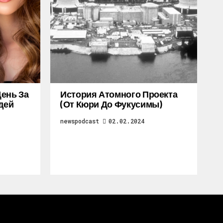
ень За
История Атомного Проекта
дей
(от Кюри До Фукусимы)
newspodcast
02.02.2024