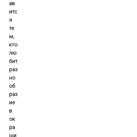
ав
итс
я
те
м,
кто
лю
бит
раз
но
об
раз
ие
в
ок
ра
ши