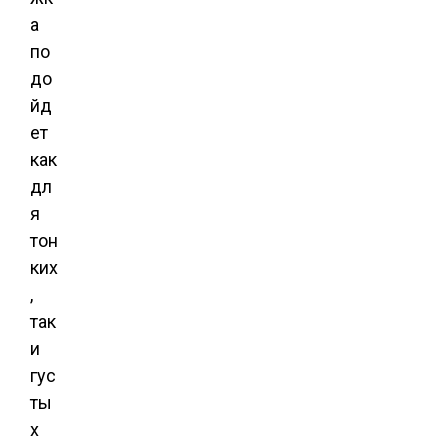
а
по
до
йд
ет
как
дл
я
тон
ких
,
так
и
гус
ты
х