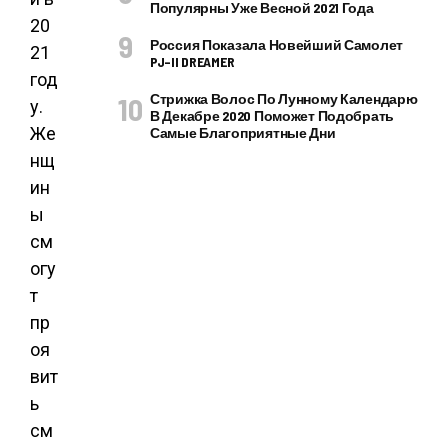
Популярны Уже Весной 2021 Года
20
Россия Показала Новейший Самолет
21
PJ–II DREAMER
год
Стрижка Волос По Лунному Календарю
у.
В Декабре 2020 Поможет Подобрать
Же
Самые Благоприятные Дни
нщ
ин
ы
см
огу
т
пр
оя
вит
ь
см