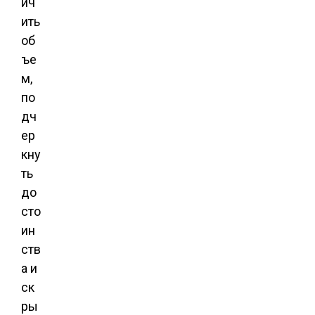
ич
ить
об
ъе
м,
по
дч
ер
кну
ть
до
сто
ин
ств
а и
ск
ры