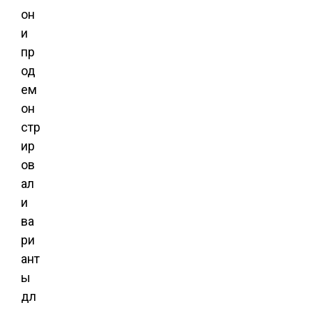
он
и
пр
од
ем
он
стр
ир
ов
ал
и
ва
ри
ант
ы
дл