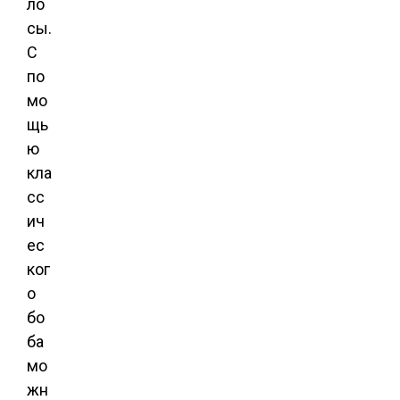
ло
сы.
С
по
мо
щь
ю
кла
сс
ич
ес
ког
о
бо
ба
мо
жн