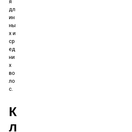
я
дл
ин
ны
х и
ср
ед
ни
х
во
ло
с.
К
л