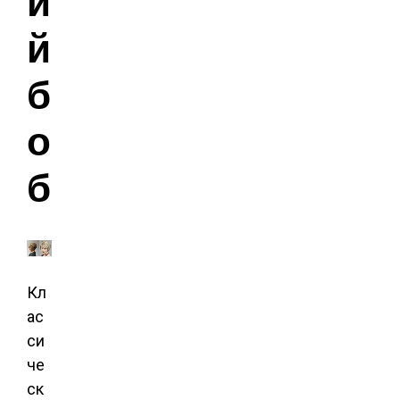
и
й
б
о
б
Кл
ас
си
че
ск