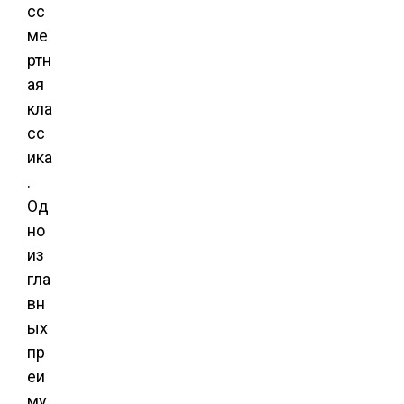
сс
ме
ртн
ая
кла
сс
ика
.
Од
но
из
гла
вн
ых
пр
еи
му