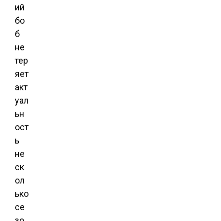
ий
бо
б
не
тер
яет
акт
уал
ьн
ост
ь
не
ск
ол
ько
се
зо