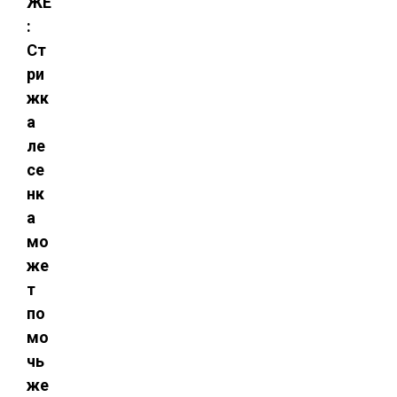
ЖЕ
:
Ст
ри
жк
а
ле
се
нк
а
мо
же
т
по
мо
чь
же