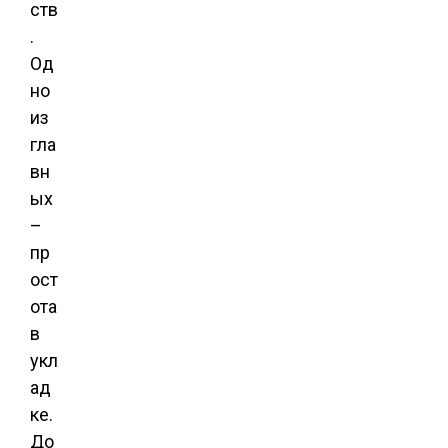
ств
.
Од
но
из
гла
вн
ых
–
пр
ост
ота
в
укл
ад
ке.
До