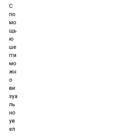
С
по
мо
щь
ю
ше
гги
мо
жн
о
ви
зуа
ль
но
ув
ел