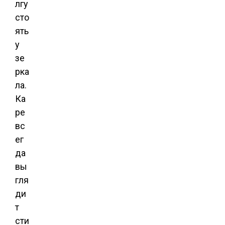
лгу
сто
ять
у
зе
рка
ла.
Ка
ре
вс
ег
да
вы
гля
ди
т
сти