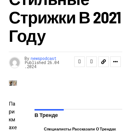
Стрижки В 2021
Году
By
newspodcast
Published
26.04
.2024
Па
ри
В Тренде
км
ахе
Специалисты Рассказали О Трендах