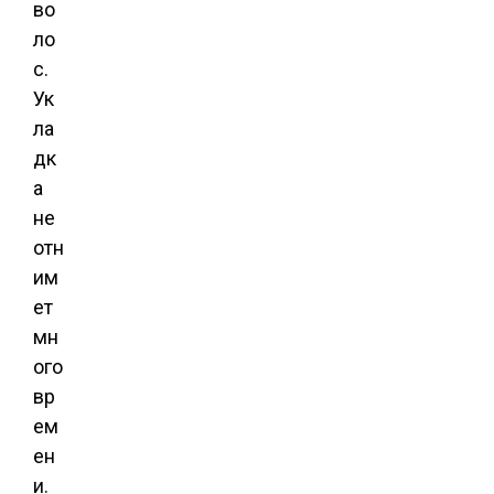
во
ло
с.
Ук
ла
дк
а
не
отн
им
ет
мн
ого
вр
ем
ен
и.