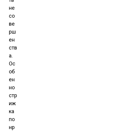
не
со
ве
рш
ен
ств
а.
Ос
об
ен
но
стр
иж
ка
по
нр