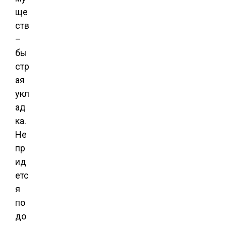
ще
ств
–
бы
стр
ая
укл
ад
ка.
Не
пр
ид
етс
я
по
до