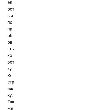
ел
ост
ь и
по
пр
об
ов
ать
ко
рот
ку
ю
стр
иж
ку.
Так
же