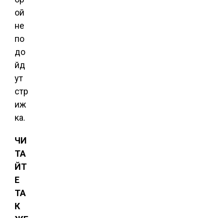
ой
не
по
до
йд
ут
стр
иж
ка.
ЧИ
ТА
ЙТ
Е
ТА
К