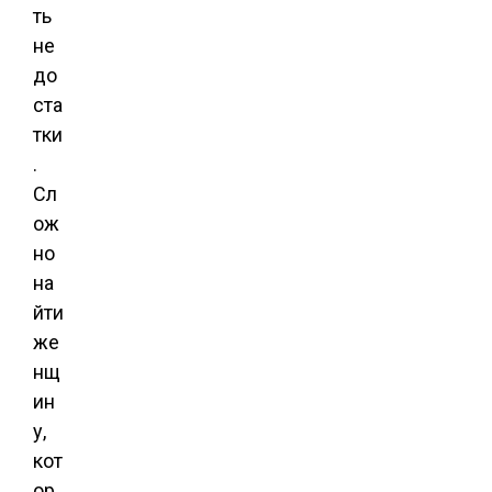
ть
не
до
ста
тки
.
Сл
ож
но
на
йти
же
нщ
ин
у,
кот
ор