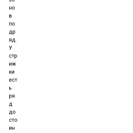
но
в
по
др
яд.
У
стр
иж
ки
ест
ь
ря
д
до
сто
ин