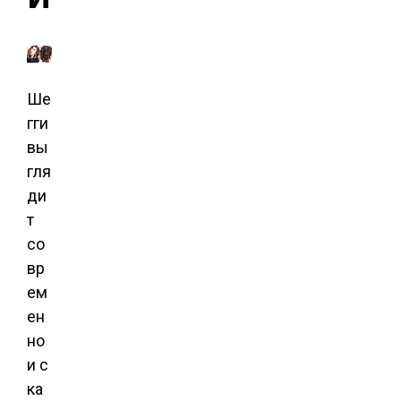
Ше
гги
вы
гля
ди
т
со
вр
ем
ен
но
и с
ка