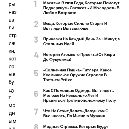
Макияжа В 2020 Года, Которые Помогут
ры
Подчеркнуть Свежесть И Молодость В
наз
Любом Возрасте
ва
Вещи, Которые Сильно Старят И
ли
Выглядят Вызывающе
стр
Прически На Каждый День За 5 Минут, 5
иж
Стильных Идей
ки,
История Атомного Проекта (от Кюри
кот
До Фукусимы)
ор
«Солнечная Пушка» Гитлера: Какое
ые
Космическое Оружие Строили В
Третьем Рейхе
бу
ду
Как С Помощью Одежды Выглядеть
Моложе На Несколько Лет И
т
Нравиться Противоположному Полу
мо
Что Не Стоит Делать Девушкам С
дн
Внешность, По Мнению Мужчин
ым
Модные Стрижки, Которые Будут
и в