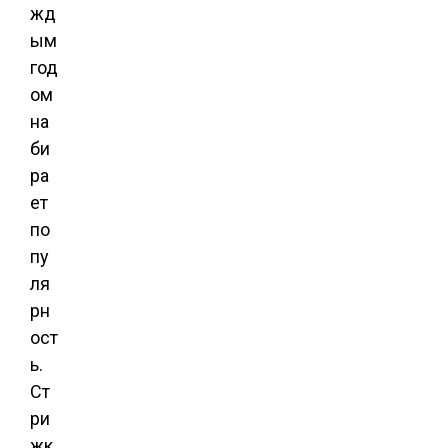
жд
ым
год
ом
на
би
ра
ет
по
пу
ля
рн
ост
ь.
Ст
ри
жк