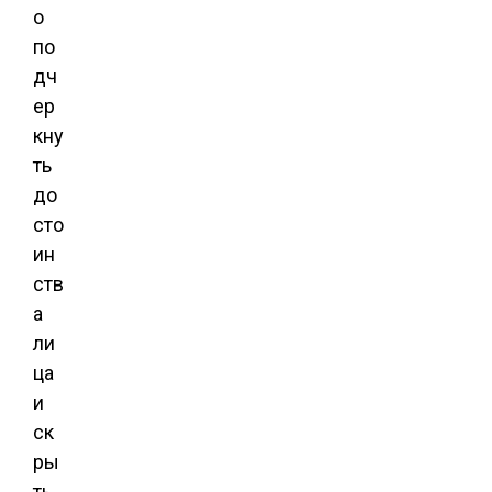
о
по
дч
ер
кну
ть
до
сто
ин
ств
а
ли
ца
и
ск
ры
ть