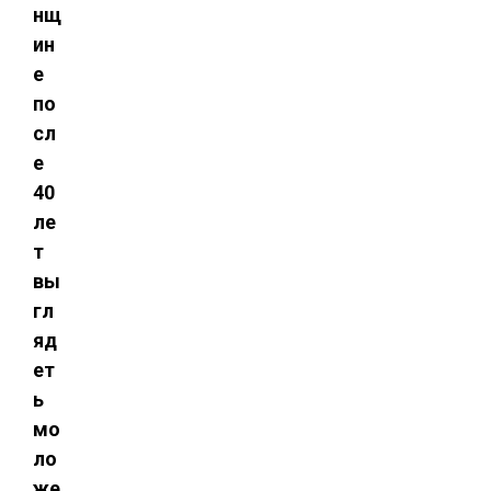
нщ
ин
е
по
сл
е
40
ле
т
вы
гл
яд
ет
ь
мо
ло
же