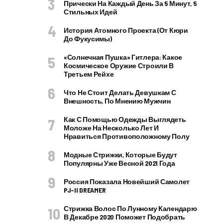
Прически На Каждый День За 5 Минут, 5
Стильных Идей
История Атомного Проекта (от Кюри
До Фукусимы)
«Солнечная Пушка» Гитлера: Какое
Космическое Оружие Строили В
Третьем Рейхе
Что Не Стоит Делать Девушкам С
Внешность, По Мнению Мужчин
Как С Помощью Одежды Выглядеть
Моложе На Несколько Лет И
Нравиться Противоположному Полу
Модные Стрижки, Которые Будут
Популярны Уже Весной 2021 Года
Россия Показала Новейший Самолет
PJ–II DREAMER
Стрижка Волос По Лунному Календарю
В Декабре 2020 Поможет Подобрать