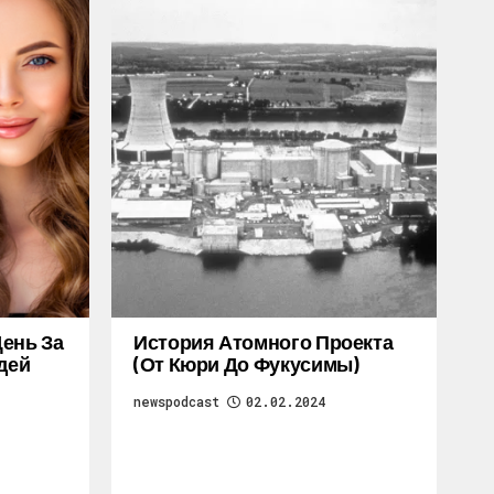
ень За
История Атомного Проекта
дей
(от Кюри До Фукусимы)
newspodcast
02.02.2024