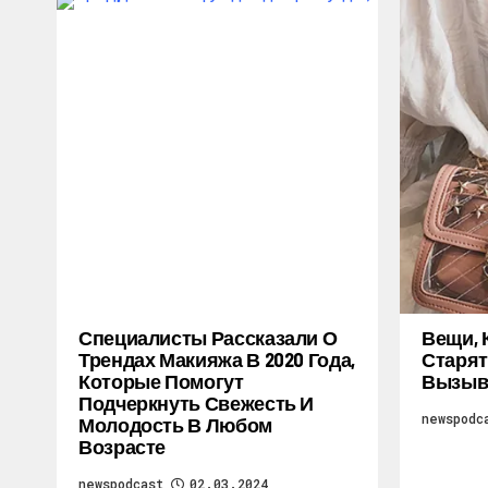
Специалисты Рассказали О
Вещи, 
Трендах Макияжа В 2020 Года,
Старят
Которые Помогут
Вызыв
Подчеркнуть Свежесть И
newspodc
Молодость В Любом
Возрасте
newspodcast
02.03.2024