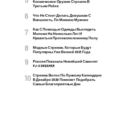
Космическое Оружие Строили В
Третьем Рейхе
Что Не Стоит Делать Девушкам С
Внешность, По Мнению Мужчин
Как С Помощью Одежды Выглядеть
Моложе На Несколько Лет И
Нравиться Противоположному Полу
Модные Стрижки, Которые Будут
Популярны Уже Весной 2021 Года
Россия Показала Новейший Самолет
PJ–II DREAMER
Стрижка Волос По Лунному Календарю
В Декабре 2020 Поможет Подобрать
Самые Благоприятные Дни