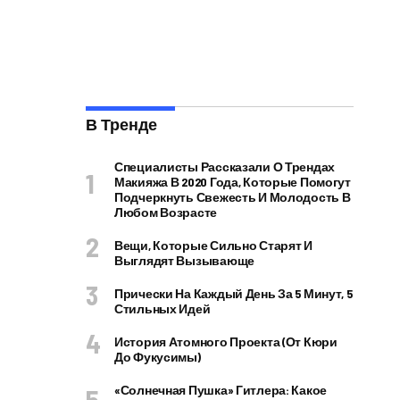
В Тренде
Специалисты Рассказали О Трендах
Макияжа В 2020 Года, Которые Помогут
Подчеркнуть Свежесть И Молодость В
Любом Возрасте
Вещи, Которые Сильно Старят И
Выглядят Вызывающе
Прически На Каждый День За 5 Минут, 5
Стильных Идей
История Атомного Проекта (от Кюри
До Фукусимы)
«Солнечная Пушка» Гитлера: Какое