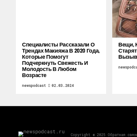
Специалисты Рассказали О
Вещи, 
Трендах Макияжа В 2020 Года,
Старят
Которые Помогут
Вызыв
Подчеркнуть Свежесть И
newspodc
Молодость В Любом
Возрасте
newspodcast
02.03.2024
Copyright © 2025 Обратная свя