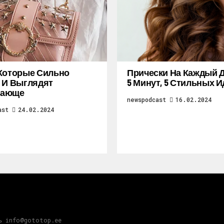
Которые Сильно
Прически На Каждый Д
 И Выглядят
5 Минут, 5 Стильных И
ающе
newspodcast
16.02.2024
ast
24.02.2024
зь info@gototop.ee