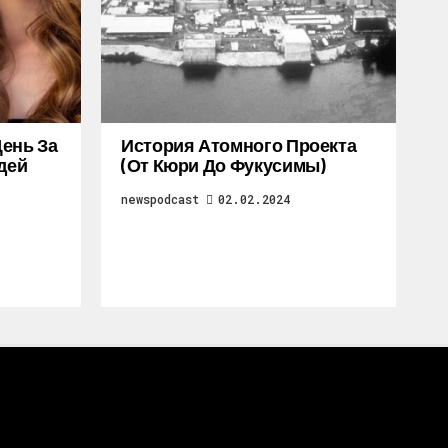
ень За
История Атомного Проекта
дей
(от Кюри До Фукусимы)
newspodcast
02.02.2024