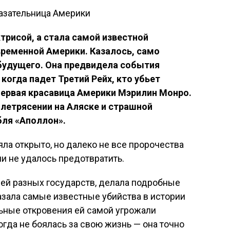
трисой, а стала самой известной
временной Америки. Казалось, само
будущего. Она предвидела события
 когда падет Третий Рейх, кто убьет
первая красавица Америки Мэрилин Монро.
летрясении на Аляске и страшной
ля «Аполлон».
яла открыто, но далеко не все пророчества
и не удалось предотвратить.
лей разных государств, делала подробные
азала самые известные убийства в истории
льные откровения ей самой угрожали
огда не боялась за свою жизнь — она точно