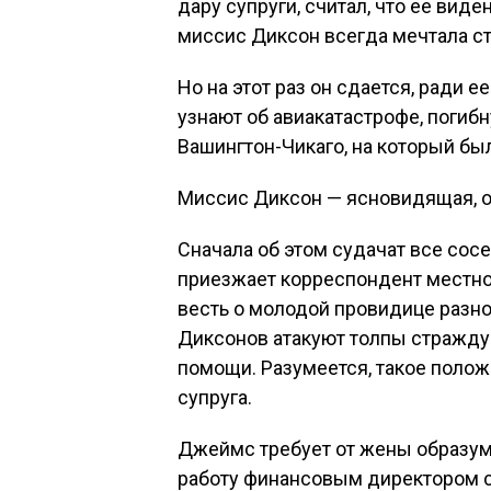
дару супруги, считал, что ее вид
миссис Диксон всегда мечтала ст
Но на этот раз он сдается, ради е
узнают об авиакатастрофе, погибну
Вашингтон-Чикаго, на который б
Миссис Диксон — ясновидящая, о
Сначала об этом судачат все сос
приезжает корреспондент местной
весть о молодой провидице разно
Диксонов атакуют толпы стражду
помощи. Разумеется, такое полож
супруга.
Джеймс требует от жены образумит
работу финансовым директором с