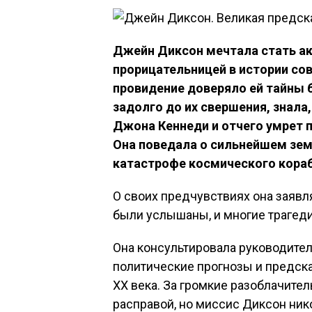
Джейн Диксон мечтала стать ак
прорицательницей в истории со
провидение доверяло ей тайны 
задолго до их свершения, знала,
Джона Кеннеди и отчего умрет 
Она поведала о сильнейшем зем
катастрофе космического кораб
О своих предчувствиях она заявл
были услышаны, и многие трагеди
Она консультировала руководите
политические прогнозы и предск
ХХ века. За громкие разоблачите
расправой, но миссис Диксон ник