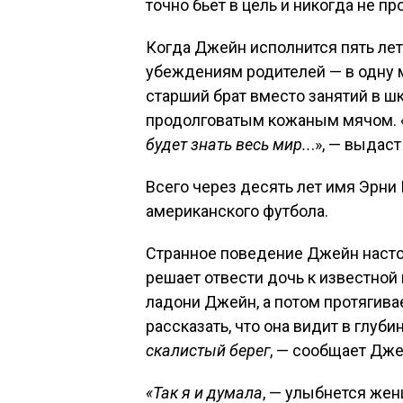
точно бьет в цель и никогда не пр
Когда Джейн исполнится пять лет
убеждениям родителей — в одну ми
старший брат вместо занятий в ш
продолговатым кожаным мячом.
будет знать весь мир..
.», — выдас
Всего через десять лет имя Эрни 
американского футбола.
Странное поведение Джейн наст
решает отвести дочь к известной
ладони Джейн, а потом протягива
рассказать, что она видит в глуб
скалистый берег
, — сообщает Дже
«Так я и думала
, — улыбнется же