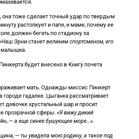
омахивается.
, она тоже сделает точный удар по твердым
нуту растолкует и папе, и маме, почему ее
коле должен бегать по стадиону за
«Наш Эрни станет великим спортсменом, его
т малышка.
Пинкерта будет внесено в Книгу почета
ораживает мать. Однажды миссис Пинкерт
 в городе гадалке. Цыганка рассматривает
ет девочке хрустальный шар и просит
ине прозрачной сферы.
«Я вижу дикий
йн, —
а еще синее бушующее море…»
.
нщина, —
ты увидела мою родину, а такое под