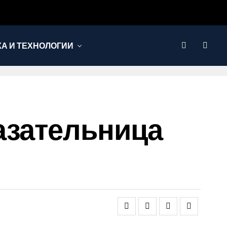
КА И ТЕХНОЛОГИИ
азательница