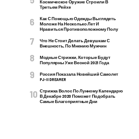
Космическое Оружие Строили В
Третьем Рейхе
Как С Помощью Одежды Выглядеть
Моложе На Несколько Лет И
Нравиться Противоположному Полу
Что Не Стоит Делать Девушкам С
Внешность, По Мнению Мужчин
Модные Стрижки, Которые Будут
Популярны Уже Весной 2021 Года
Россия Показала Новейший Самолет
PJ–II DREAMER
Стрижка Волос По Лунному Календарю
В Декабре 2020 Поможет Подобрать
Самые Благоприятные Дни