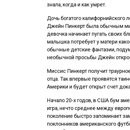
знала, когда и как умрет.
Дочь богатого калифорнийского 
Джейн Пинкерт была обычным мил
девочка начинает пугать своих б
малышка потребует у матери како
обычные детские фантазии, поду
необычной просьбы Джейн открое
Миссис Пинкерт получит траурное
отца. Так впервые проявятся таи
Америки и будет открыт счет дока
Начало 20-х годов, в США бум ам
игра, нечто среднее между евро
поколение быстро запоминает за
поклонников американского футб