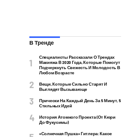
В Тренде
Специалисты Рассказали О Трендах
Макияжа В 2020 Года, Которые Помогут
Подчеркнуть Свежесть И Молодость В
Любом Возрасте
Вещи, Которые Сильно Старят И
Выглядят Вызывающе
Прически На Каждый День За 5 Минут, 5
Стильных Идей
История Атомного Проекта (от Кюри
До Фукусимы)
«Солнечная Пушка» Гитлера: Какое