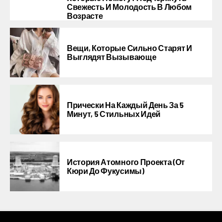
Свежесть И Молодость В Любом
Возрасте
Вещи, Которые Сильно Старят И
Выглядят Вызывающе
Прически На Каждый День За 5
Минут, 5 Стильных Идей
История Атомного Проекта (от
Кюри До Фукусимы)