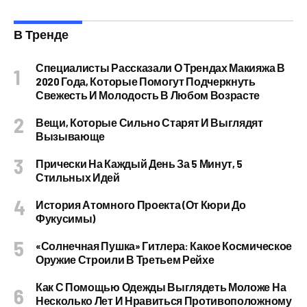
В Тренде
Специалисты Рассказали О Трендах Макияжа В
2020 Года, Которые Помогут Подчеркнуть
Свежесть И Молодость В Любом Возрасте
Вещи, Которые Сильно Старят И Выглядят
Вызывающе
Прически На Каждый День За 5 Минут, 5
Стильных Идей
История Атомного Проекта (от Кюри До
Фукусимы)
«Солнечная Пушка» Гитлера: Какое Космическое
Оружие Строили В Третьем Рейхе
Как С Помощью Одежды Выглядеть Моложе На
Несколько Лет И Нравиться Противоположному